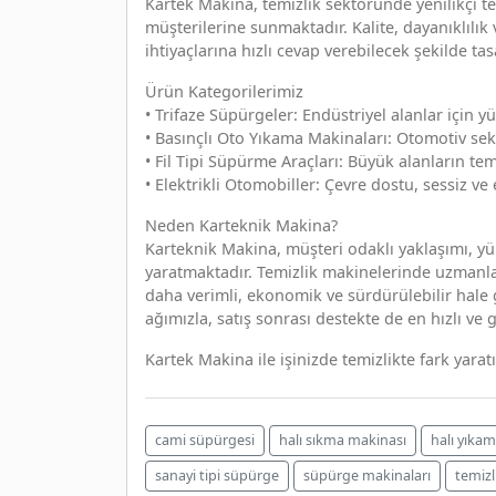
Kartek Makina, temizlik sektöründe yenilikçi te
müşterilerine sunmaktadır. Kalite, dayanıklılık
ihtiyaçlarına hızlı cevap verebilecek şekilde tas
Ürün Kategorilerimiz
• Trifaze Süpürgeler: Endüstriyel alanlar için
• Basınçlı Oto Yıkama Makinaları: Otomotiv sektö
• Fil Tipi Süpürme Araçları: Büyük alanların te
• Elektrikli Otomobiller: Çevre dostu, sessiz ve 
Neden Karteknik Makina?
Karteknik Makina, müşteri odaklı yaklaşımı, yüks
yaratmaktadır. Temizlik makinelerinde uzmanla
daha verimli, ekonomik ve sürdürülebilir hale g
ağımızla, satış sonrası destekte de en hızlı ve 
Kartek Makina ile işinizde temizlikte fark yara
cami süpürgesi
halı sıkma makinası
halı yıka
sanayi tipi süpürge
süpürge makinaları
temizl