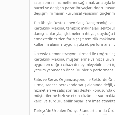
satış sonrası hizmetlerini sağlamak amacıyla k
hacmi ve değişen pazar ihtiyaçları doğrultusun
değişim, firmanın kurumsal yapısının güçlenme
Tecrübeyle Desteklenen Satış Danışmanlığı ve Ü
Karteknik Makina, temizlik makinaları sektörü
danışmanlarıyla, işletmelerin ihtiyaç duyduğu 
etmektedir. 50’den fazla çeşit temizlik makina
kullanım alanına uygun, yüksek performanslı 
Ücretsiz Demonstrasyon Hizmeti ile Doğru Se
Karteknik Makina, müşterilerine yalnızca ürün 
uygun en doğru cihazı deneyimleyebilmeleri iç
yatırım yapmadan önce ürünlerin performansın
Satış ve Servis Organizasyonu ile Sektörde Ön
Firma, sadece perakende satış alanında değil,
hizmetleri ve satış sonrası destek konusunda da
müşterilerine hızlı ve etkin çözümler sunmaktad
kalıcı ve sürdürülebilir başarılara imza atmakta
Türkiye’de Üretilen Dünya Standartlarında Ürü