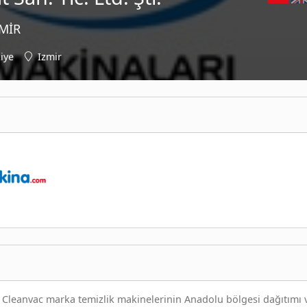
ZMİR
iye
Izmir
n Cleanvac marka temizlik makinelerinin Anadolu bölgesi dağıtımı 