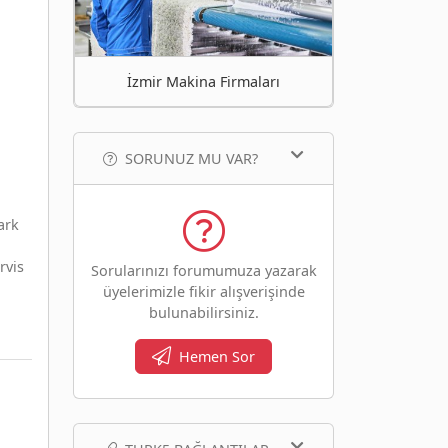
İzmir Makina Firmaları
SORUNUZ MU VAR?
ark
rvis
Sorularınızı forumumuza yazarak
üyelerimizle fikir alışverişinde
bulunabilirsiniz.
Hemen Sor