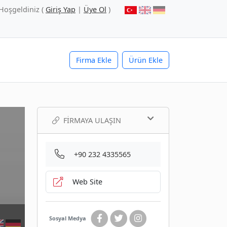
Hoşgeldiniz (
Giriş Yap
|
Üye Ol
)
Firma Ekle
Ürün Ekle
FIRMAYA ULAŞIN
+90 232 4335565
Web Site
Sosyal Medya