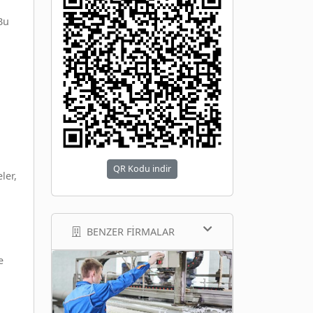
Bu
QR Kodu indir
ler,
BENZER FIRMALAR
e