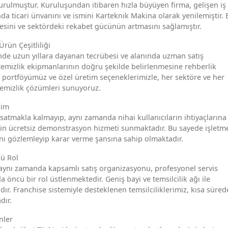
urulmuştur. Kuruluşundan itibaren hızla büyüyen firma, gelişen iş
da ticari ünvanını ve ismini Karteknik Makina olarak yenilemiştir. 
sini ve sektördeki rekabet gücünün artmasını sağlamıştır.
rün Çeşitliliği
nde uzun yıllara dayanan tecrübesi ve alanında uzman satış
temizlik ekipmanlarının doğru şekilde belirlenmesine rehberlik
sı portföyümüz ve özel üretim seçeneklerimizle, her sektöre ve her
temizlik çözümleri sunuyoruz.
çim
satmakla kalmayıp, aynı zamanda nihai kullanıcıların ihtiyaçlarına
in ücretsiz demonstrasyon hizmeti sunmaktadır. Bu sayede işletme
ı gözlemleyip karar verme şansına sahip olmaktadır.
cü Rol
 aynı zamanda kapsamlı satış organizasyonu, profesyonel servis
 öncü bir rol üstlenmektedir. Geniş bayi ve temsilcilik ağı ile
ır. Franchise sistemiyle desteklenen temsilciliklerimiz, kısa süred
dır.
nler