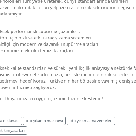
knolojileri Türkiye’de üreterek, dünya standartlarında ürünleri
 ve verimlilik odaklı ürün yelpazemiz, temizlik sektörünün değişen
arlanmıştır.
 yüksek performanslı süpürme çözümleri.
rü için hızlı ve etkili araç yıkama sistemleri.
mizliği için modern ve dayanıklı süpürme araçları.
ekonomik elektrikli temizlik araçları.
ek kalite standartları ve sürekli yenilikçilik anlayışıyla sektörde f
şmış profesyonel kadromuzla, her işletmenin temizlik süreçlerini
etirmeyi hedefliyoruz. Türkiye’nin her bölgesine yayılmış geniş se
güvenilir hizmeti sağlıyoruz.
tın. İhtiyacınıza en uygun çözümü bizimle keşfedin!
ma makinası
oto yıkama makinesi
oto yıkama malzemeleri
ik kimyasalları