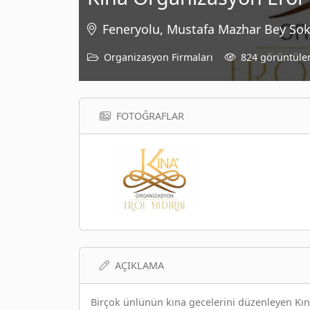
Feneryolu, Mustafa Mazhar Bey Soka
Organizasyon Firmaları
824 görüntül
FOTOĞRAFLAR
AÇIKLAMA
Birçok ünlünün kına gecelerini düzenleyen Kına 