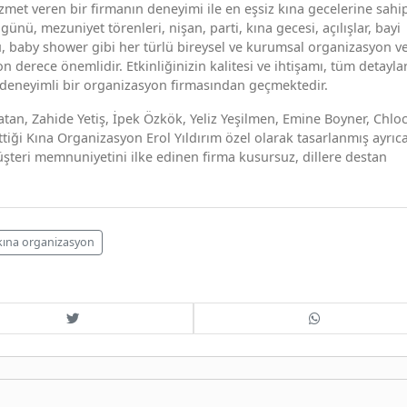
izmet veren bir firmanın deneyimi ile en eşsiz kına gecelerine sahi
nü, mezuniyet törenleri, nişan, parti, kına gecesi, açılışlar, bayi
ü, baby shower gibi her türlü bireysel ve kurumsal organizasyon v
on derece önemlidir. Etkinliğinizin kalitesi ve ihtişamı, tüm detaylar
e deneyimli bir organizasyon firmasından geçmektedir.
yatan, Zahide Yetiş, İpek Özkök, Yeliz Yeşilmen, Emine Boyner, Chlo
tiği Kına Organizasyon Erol Yıldırım özel olarak tasarlanmış ayrıcal
üşteri memnuniyetini ilke edinen firma kusursuz, dillere destan
kına organizasyon