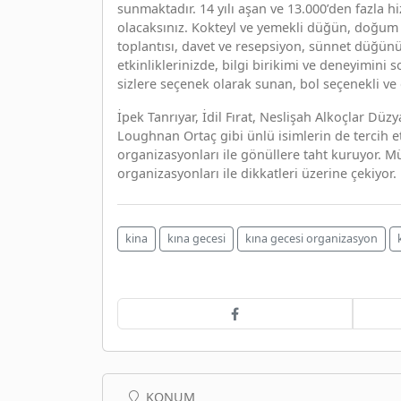
sunmaktadır. 14 yılı aşan ve 13.000’den fazla h
olacaksınız. Kokteyl ve yemekli düğün, doğum gü
toplantısı, davet ve resepsiyon, sünnet düğün
etkinliklerinizde, bilgi birikimi ve deneyimini s
sizlere seçenek olarak sunan, bol seçenekli v
İpek Tanrıyar, İdil Fırat, Neslişah Alkoçlar Düz
Loughnan Ortaç gibi ünlü isimlerin de tercih et
organizasyonları ile gönüllere taht kuruyor. M
organizasyonları ile dikkatleri üzerine çekiyor.
kina
kına gecesi
kına gecesi organizasyon
KONUM