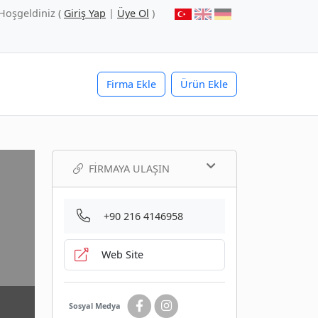
Hoşgeldiniz (
Giriş Yap
|
Üye Ol
)
Firma Ekle
Ürün Ekle
FIRMAYA ULAŞIN
+90 216 4146958
Web Site
Sosyal Medya