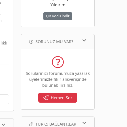
p
e
QR Kodu indir
ı
c
SORUNUZ MU VAR?
ıklı
Sorularınızı forumumuza yazarak
üyelerimizle fikir alışverişinde
bulunabilirsiniz.
Hemen Sor
TURK5 BAĞLANTILAR