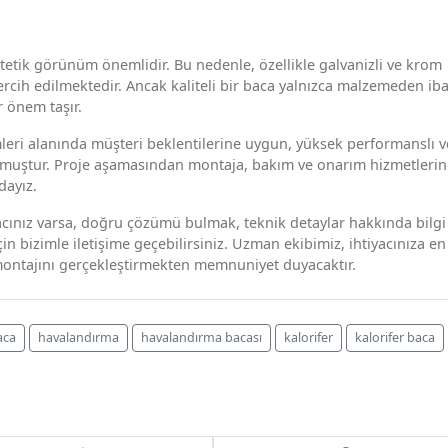
tetik görünüm önemlidir. Bu nedenle, özellikle galvanizli ve krom
ercih edilmektedir. Ancak kaliteli bir baca yalnızca malzemeden iba
r önem taşır.
leri alanında müşteri beklentilerine uygun, yüksek performanslı v
muştur. Proje aşamasından montaja, bakım ve onarım hizmetleri
dayız.
acınız varsa, doğru çözümü bulmak, teknik detaylar hakkında bilgi
n bizimle iletişime geçebilirsiniz. Uzman ekibimiz, ihtiyacınıza en
montajını gerçekleştirmekten memnuniyet duyacaktır.
aca
havalandırma
havalandırma bacası
kalorifer
kalorifer baca