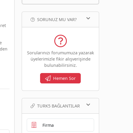
SORUNUZ MU VAR?
ret
e
nden
Sorularınızı forumumuza yazarak
üyelerimizle fikir alışverişinde
bulunabilirsiniz.
Hemen Sor
TURK5 BAĞLANTILAR
Firma