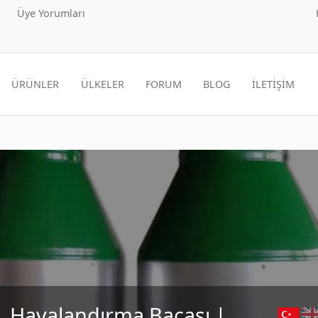
Üye Yorumları
ÜRÜNLER
ÜLKELER
FORUM
BLOG
İLETİŞİM
 | Havalandırma Bacası |