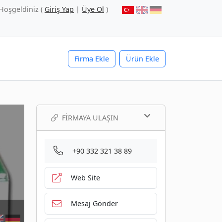
Hoşgeldiniz (
Giriş Yap
|
Üye Ol
)
Firma Ekle
Ürün Ekle
FIRMAYA ULAŞIN
+90 332 321 38 89
Web Site
Mesaj Gönder