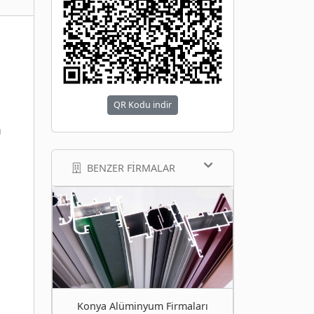
QR Kodu indir
ı
BENZER FIRMALAR
Konya Alüminyum Firmaları