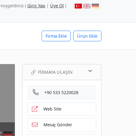
Hoşgeldiniz (
Giriş Yap
|
Üye Ol
)
Firma Ekle
Ürün Ekle
FIRMAYA ULAŞIN
+90 533 5220028
Web Site
Mesaj Gönder