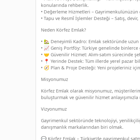
konularında rehberlik.
• Değerleme Hizmetleri – Gayrimenkulünüzün gü
• Tapu ve Resmî İşlemler Desteği – Satış, devir,
Neden Körfez Emlak?
• 🏡 Deneyimli Kadro: Emlak sektöründe uzun yı
• 📈 Geniş Portföy: Türkiye genelinde binlerce
• 🤝 Güvenilir Hizmet: Alım-satım sürecinde şef
• 📍 Yerinde Destek: Tüm illerde yerel pazar bi
• 🧭 Plan & Proje Desteği: Yeni projeleriniz i
Misyonumuz
Körfez Emlak olarak misyonumuz, müşterilerimiz
buluşturmak ve güvenilir hizmet anlayışımızla 
Vizyonumuz
Gayrimenkul sektöründe teknolojiyi, yenilikçili
danışmanlık markalarından biri olmak.
💬 Körfez Emlak – Türkiye’de gayrimenkul satm