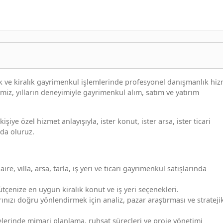
ık ve kiralık gayrimenkul işlemlerinde profesyonel danışmanlık hiz
miz, yılların deneyimiyle gayrimenkul alım, satım ve yatırım
şiye özel hizmet anlayışıyla, ister konut, ister arsa, ister ticari
da oluruz.
re, villa, arsa, tarla, iş yeri ve ticari gayrimenkul satışlarında
bütçenize en uygun kiralık konut ve iş yeri seçenekleri.
ınızı doğru yönlendirmek için analiz, pazar araştırması ve strateji
jelerinde mimari planlama, ruhsat süreçleri ve proje yönetimi