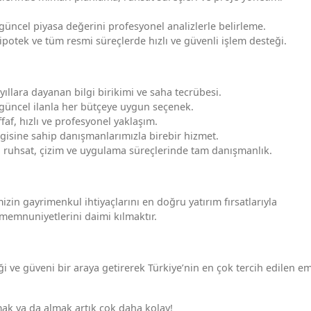
ncel piyasa değerini profesyonel analizlerle belirleme.
 ipotek ve tüm resmi süreçlerde hızlı ve güvenli işlem desteği.
llara dayanan bilgi birikimi ve saha tecrübesi.
 güncel ilanla her bütçeye uygun seçenek.
faf, hızlı ve profesyonel yaklaşım.
lgisine sahip danışmanlarımızla birebir hizmet.
çin ruhsat, çizim ve uygulama süreçlerinde tam danışmanlık.
in gayrimenkul ihtiyaçlarını en doğru yatırım fırsatlarıyla
memnuniyetlerini daimi kılmaktır.
ği ve güveni bir araya getirerek Türkiye’nin en çok tercih edilen e
ak ya da almak artık çok daha kolay!