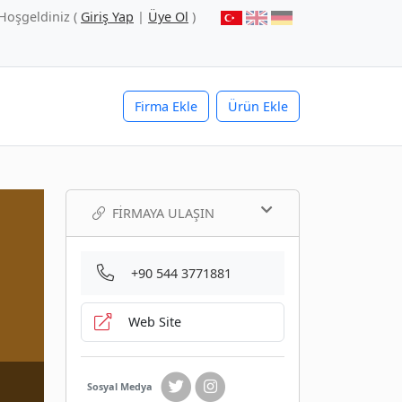
Hoşgeldiniz (
Giriş Yap
|
Üye Ol
)
Firma Ekle
Ürün Ekle
FIRMAYA ULAŞIN
+90 544 3771881
Web Site
Sosyal Medya