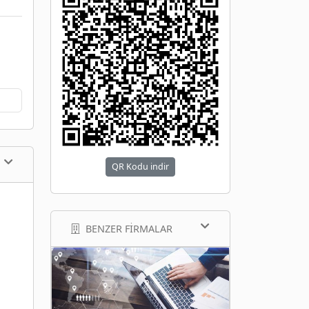
QR Kodu indir
BENZER FIRMALAR