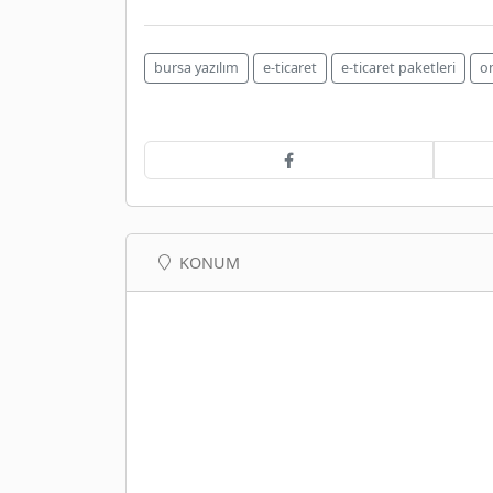
bursa yazılım
e-ticaret
e-ticaret paketleri
on
KONUM