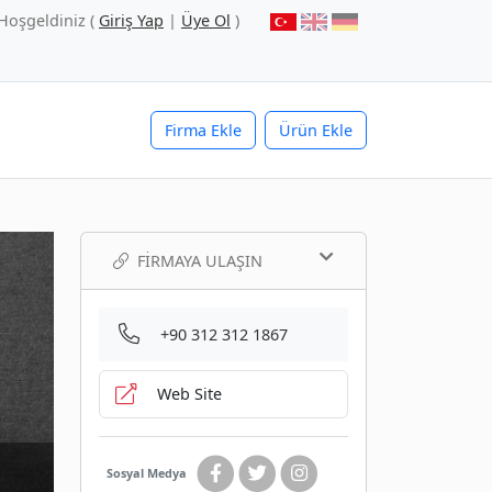
Hoşgeldiniz (
Giriş Yap
|
Üye Ol
)
Firma Ekle
Ürün Ekle
FIRMAYA ULAŞIN
+90 312 312 1867
Web Site
Sosyal Medya