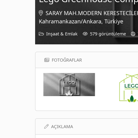
SARAY MAH.MODERN KERESTECİLER S
Kahramankazan/Ankara, Türkiye
Inşaat & Emlak
579 görüntüleme
FOTOĞRAFLAR
AÇIKLAMA