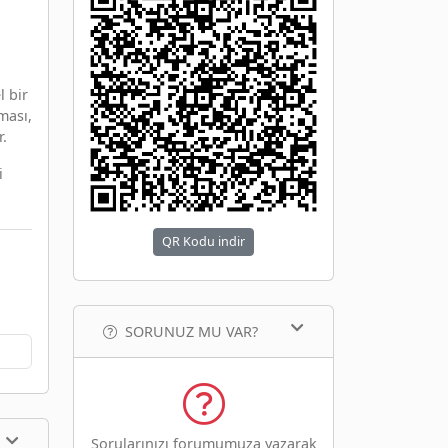
l bir
ması,
r.
i
QR Kodu indir
SORUNUZ MU VAR?
Sorularınızı forumumuza yazarak