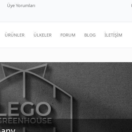
Üye Yorumları
ÜRÜNLER
ÜLKELER
FORUM
BLOG
İLETİŞİM
pany