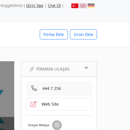
Hoşgeldiniz (
Giriş Yap
|
Üye Ol
)
Firma Ekle
Ürün Ekle
FIRMAYA ULAŞIN
444 7 256
Web Site
Sosyal Medya