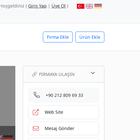
Hoşgeldiniz (
Giriş Yap
|
Üye Ol
)
Firma Ekle
Ürün Ekle
FIRMAYA ULAŞIN
+90 212 809 69 33
Web Site
Mesaj Gönder