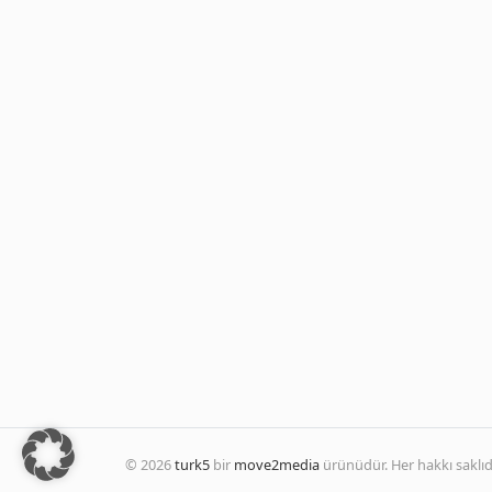
© 2026
turk5
bir
move2media
ürünüdür. Her hakkı saklıdı