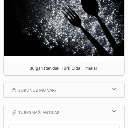
Bulgaristan'daki Türk Gıda Firmaları
SORUNUZ MU VAR?
TURK5 BAĞLANTILAR