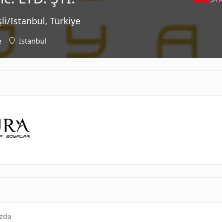
li/Istanbul, Türkiye
e
Istanbul
ızda