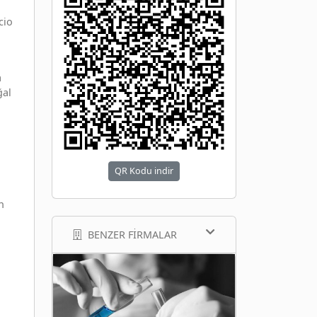
cio
a
ğal
QR Kodu indir
n
BENZER FIRMALAR
a