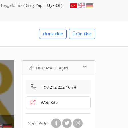
Hoşgeldiniz (
Giriş Yap
|
Üye Ol
)
Firma Ekle
Ürün Ekle
FIRMAYA ULAŞIN
+90 212 222 16 74
Web Site
Sosyal Medya