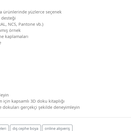
ma ürünlerinde yüzlerce seçenek
 desteği
 RAL, NCS, Pantone vb.)
nmış örnek
phe kaplamaları
e
leyin
m için kapsamlı 3D doku kitaplığı
dokuları gerçekçi şekilde deneyimleyin
leri
dış cephe boya
online alışveriş