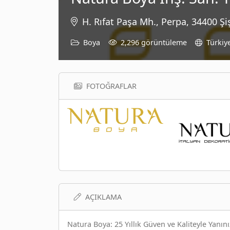
H. Rıfat Paşa Mh., Perpa, 34400 Şiş
Boya
2,296 görüntüleme
Türkiy
FOTOĞRAFLAR
AÇIKLAMA
Natura Boya: 25 Yıllık Güven ve Kaliteyle Yanın