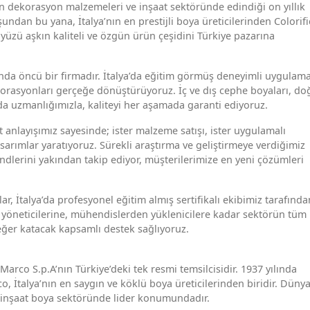
yan dekorasyon malzemeleri ve inşaat sektöründe edindiği on yıllık
ndan bu yana, İtalya’nın en prestijli boya üreticilerinden Colorifi
ki yüzü aşkın kaliteli ve özgün ürün çeşidini Türkiye pazarına
nda öncü bir firmadır. İtalya’da eğitim görmüş deneyimli uygulam
korasyonları gerçeğe dönüştürüyoruz. İç ve dış cephe boyaları, do
da uzmanlığımızla, kaliteyi her aşamada garanti ediyoruz.
 anlayışımız sayesinde; ister malzeme satışı, ister uygulamalı
sarımlar yaratıyoruz. Sürekli araştırma ve geliştirmeye verdiğimiz
lerini yakından takip ediyor, müşterilerimize en yeni çözümleri
r, İtalya’da profesyonel eğitim almış sertifikalı ekibimiz tarafında
e yöneticilerine, mühendislerden yüklenicilere kadar sektörün tüm
değer katacak kapsamlı destek sağlıyoruz.
arco S.p.A’nın Türkiye’deki tek resmi temsilcisidir. 1937 yılında
o, İtalya’nın en saygın ve köklü boya üreticilerinden biridir. Düny
le inşaat boya sektöründe lider konumundadır.