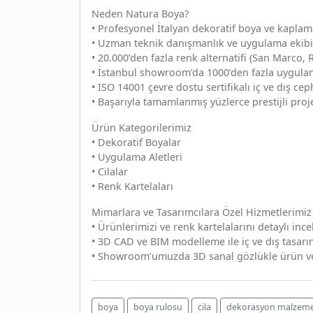
Neden Natura Boya?
• Profesyonel İtalyan dekoratif boya ve kapla
• Uzman teknik danışmanlık ve uygulama ekibi
• 20.000’den fazla renk alternatifi (San Marco,
• İstanbul showroom’da 1000’den fazla uygula
• ISO 14001 çevre dostu sertifikalı iç ve dış ce
• Başarıyla tamamlanmış yüzlerce prestijli proj
Ürün Kategorilerimiz
• Dekoratif Boyalar
• Uygulama Aletleri
• Cilalar
• Renk Kartelaları
Mimarlara ve Tasarımcılara Özel Hizmetlerimiz
• Ürünlerimizi ve renk kartelalarını detaylı ince
• 3D CAD ve BIM modelleme ile iç ve dış tasarı
• Showroom’umuzda 3D sanal gözlükle ürün ve 
boya
boya rulosu
cila
dekorasyon malzeme