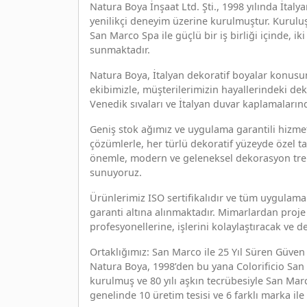
Natura Boya İnşaat Ltd. Şti., 1998 yılında İtal
yenilikçi deneyim üzerine kurulmuştur. Kuruluşu
San Marco Spa ile güçlü bir iş birliği içinde, i
sunmaktadır.
Natura Boya, İtalyan dekoratif boyalar konusu
ekibimizle, müşterilerimizin hayallerindeki de
Venedik sıvaları ve İtalyan duvar kaplamaların
Geniş stok ağımız ve uygulama garantili hizmet
çözümlerle, her türlü dekoratif yüzeyde özel ta
önemle, modern ve geleneksel dekorasyon trend
sunuyoruz.
Ürünlerimiz ISO sertifikalıdır ve tüm uygulamala
garanti altına alınmaktadır. Mimarlardan proj
profesyonellerine, işlerini kolaylaştıracak ve 
Ortaklığımız: San Marco ile 25 Yıl Süren Güven
Natura Boya, 1998’den bu yana Colorificio San M
kurulmuş ve 80 yılı aşkın tecrübesiyle San Marc
genelinde 10 üretim tesisi ve 6 farklı marka i