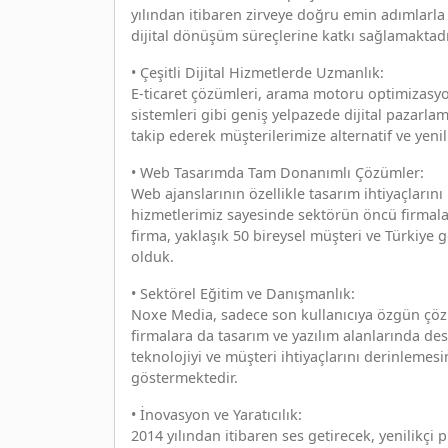
yılından itibaren zirveye doğru emin adımlarla i
dijital dönüşüm süreçlerine katkı sağlamaktadı
• Çeşitli Dijital Hizmetlerde Uzmanlık:
E-ticaret çözümleri, arama motoru optimizasyo
sistemleri gibi geniş yelpazede dijital pazarl
takip ederek müşterilerimize alternatif ve yenil
• Web Tasarımda Tam Donanımlı Çözümler:
Web ajanslarının özellikle tasarım ihtiyaçlarını
hizmetlerimiz sayesinde sektörün öncü firmala
firma, yaklaşık 50 bireysel müşteri ve Türkiye g
olduk.
• Sektörel Eğitim ve Danışmanlık:
Noxe Media, sadece son kullanıcıya özgün çöz
firmalara da tasarım ve yazılım alanlarında dest
teknolojiyi ve müşteri ihtiyaçlarını derinleme
göstermektedir.
• İnovasyon ve Yaratıcılık:
2014 yılından itibaren ses getirecek, yenilikçi 