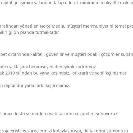
 dijital gelişimini yakından takip ederek minimum maliyetle mak
p tarafından yönetilen Noxe Media, müşteri memnuniyetini temel pr
lirliği ön planda tutmaktadır.
abet ortamında kaliteli, güvenilir ve müşteri odaklı çözümler sunan
yaratıcı yaklaşımı benimseyen deneyimli kadromuz.
k 2010 yılından bu yana kesintisiz, istikrarlı ve yenilikçi hizmet
zı dijital dünyada farklılaştırmamız.
ullanıcı dostu ve modern web tasarım çözümleri sunuyoruz.
rojeleriyle iş süreçlerinizi kolaylaştırıyor, dijital dönüşümünüzü