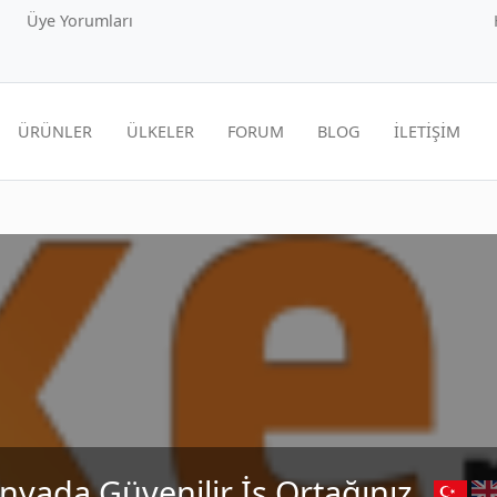
Üye Yorumları
ÜRÜNLER
ÜLKELER
FORUM
BLOG
İLETİŞİM
nyada Güvenilir İş Ortağınız