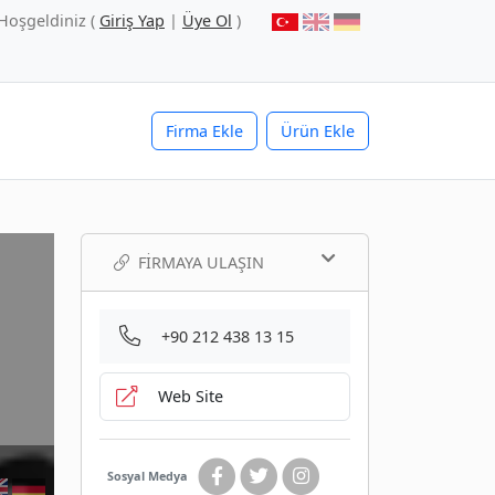
Hoşgeldiniz (
Giriş Yap
|
Üye Ol
)
Firma Ekle
Ürün Ekle
FIRMAYA ULAŞIN
+90 212 438 13 15
Web Site
Sosyal Medya