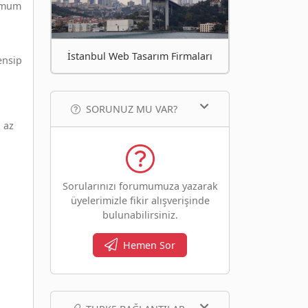
simum
İstanbul Web Tasarım Firmaları
ensip
SORUNUZ MU VAR?
 az
Sorularınızı forumumuza yazarak
üyelerimizle fikir alışverişinde
bulunabilirsiniz.
Hemen Sor