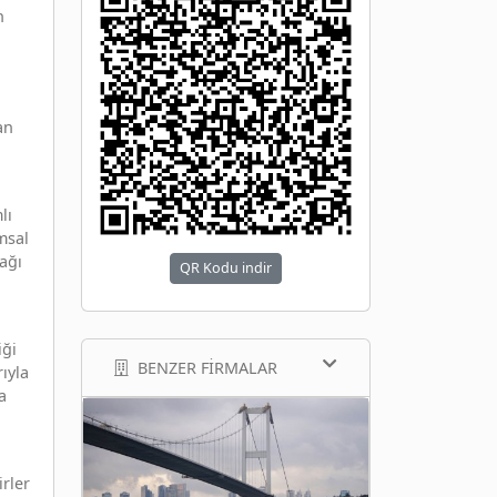
n
an
lı
msal
tağı
QR Kodu indir
iği
BENZER FIRMALAR
rıyla
a
irler