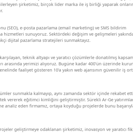
lerleyen şirketimiz, birçok lider marka ile iş birliği yaparak onları
r.
nu (SEO), e-posta pazarlama (email marketing) ve SMS bildirim
ama hizmetleri sunuyoruz. Sektördeki değişim ve gelişmeleri yakınd
ikçi dijital pazarlama stratejileri sunmaktayız.
 karşılayan, teknik altyapı ve yaratıcı çözümlerle donatılmış kapsam
rı arasında yerimizi alıyoruz. Bugüne kadar 400’ün üzerinde kuru
enelinde faaliyet gösteren 10’a yakın web ajansının güvenilir iş or
ümler sunmakla kalmayıp, aynı zamanda sektör içinde rekabet ett
ek vererek eğitimci kimliğini geliştirmiştir. Sürekli Ar-Ge yatırımla
sine analiz eden firmamız, ortaya koyduğu projelerde bunu başarıyl
projeler geliştirmeye odaklanan şirketimiz, inovasyon ve yaratıcı fik