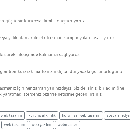
la güçlü bir kurumsal kimlik oluşturuyoruz.
veya yıllık planlar ile etkili e-mail kampanyaları tasarlıyoruz.
zle sürekli iletişimde kalmanızı sağlıyoruz.
bağlantılar kurarak markanızın dijital dünyadaki görünürlüğünü
aşmanız için her zaman yanınızdayız. Siz de işinizi bir adım öne
k yaratmak isterseniz bizimle iletişime geçebilirsiniz.
l web tasarım
kurumsal kimlik
kurumsal web tasarım
sosyal medya
web tasarım
web yazılım
webmaster