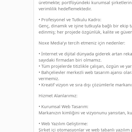
üretmekte; portföyündeki kurumsal şirketlerin
verimlilik hedeflemektedir.
• Profesyonel ve Tutkulu Kadro:
Genç, dinamik ve işine tutkuyla bağlı bir eki
edinmiş; her projede özgünlük, kalite ve güveni
Noxe Media’yı tercih etmeniz için nedenler:
• İnternet ve dijital dünyada giderek artan rek
sayıdaki firmadan biri olmamız.
• Tüm projelerde titizlikle çalışan, özgün ve 
• Bahçelievler merkezli web tasarım ajansı olara
vermemiz.
• Kreatif vizyon ve sıra dışı çözümlerle markanı
Hizmet Alanlarımız:
• Kurumsal Web Tasarım:
Markanızın kimliğini ve vizyonunu yansıtan, k
• Web Yazılım Geliştirme:
Şirket içi otomasyonlar ve web tabanlı yazılım p