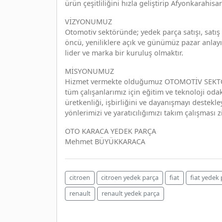
ürün çeşitliliğini hızla geliştirip Afyonkarahisa
VİZYONUMUZ
Otomotiv sektöründe; yedek parça satışı, satış
öncü, yeniliklere açık ve günümüz pazar anlay
lider ve marka bir kuruluş olmaktır.
MİSYONUMUZ
Hizmet vermekte olduğumuz OTOMOTİV SEKTÖRÜ
tüm çalışanlarımız için eğitim ve teknoloji oda
üretkenliği, işbirliğini ve dayanışmayı destekl
yönlerimizi ve yaratıcılığımızı takım çalışması z
OTO KARACA YEDEK PARÇA
Mehmet BÜYÜKKARACA
citroen
citroen yedek parça
fiat
fiat yedek
renault
renault yedek parça