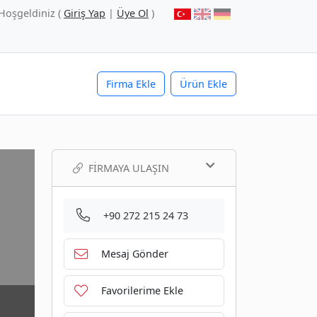
Hoşgeldiniz (
Giriş Yap
|
Üye Ol
)
Firma Ekle
Ürün Ekle
FIRMAYA ULAŞIN
+90 272 215 24 73
Mesaj Gönder
Favorilerime Ekle