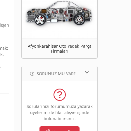
lışan
Afyonkarahisar Oto Yedek Parça
mak;
Firmaları
k,
.
SORUNUZ MU VAR?
Sorularınızı forumumuza yazarak
üyelerimizle fikir alışverişinde
bulunabilirsiniz.