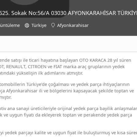
si 625. Sokak No:56/A 03030 AFYONKARAHİSAR TÜRKİY
rüntüleme
Türkiye
Afyonkarahisar
nde satışı ile ticari hayatına başlayan OTO KARACA 28 yıl süren
T, RENAULT, CITROEN ve FIAT marka araç gruplarının yedek
tındaki yükselişin ilk adımlarını atmıştır.
obillerin Türkiye’de çoğalması ve yedek parça ihtiyaçlarının
a Afyonkarahisar ili ve bölgelerini kapsayacak şekilde toptan ve
ıştır.
v ana sanayi üreticileriyle orijinal yedek parça bayilik anlaşmalar
rlik ve uygun fiyatı da ekleyerek toptan ve perakende yedek parça
yi yedek parçayı kalite ve uygun fiyat ile buluşturmuş ve kısa süre