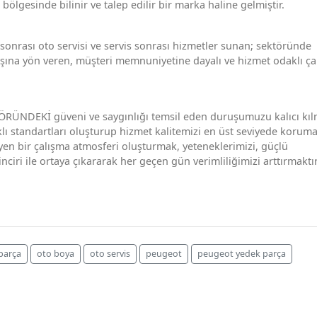
r bölgesinde bilinir ve talep edilir bir marka haline gelmiştir.
 sonrası oto servisi ve servis sonrası hizmetler sunan; sektöründe
ışına yön veren, müşteri memnuniyetine dayalı ve hizmet odaklı ça
NDEKİ güveni ve saygınlığı temsil eden duruşumuzu kalıcı kıl
klı standartları oluşturup hizmet kalitemizi en üst seviyede koruma
eyen bir çalışma atmosferi oluşturmak, yeteneklerimizi, güçlü
inciri ile ortaya çıkararak her geçen gün verimliliğimizi arttırmaktır
 parça
oto boya
oto servis
peugeot
peugeot yedek parça