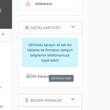
otokaraca
E
DIJITAL KARTVIZIT
QR Kodu tarayın ve tek bir
tıklama ile firmanın iletişim
bilgilerini telefonunuza
kayıt edin!
QR Kodu indir
ı
BENZER FIRMALAR
de