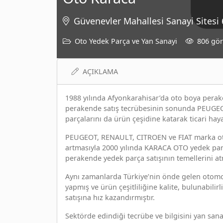
Güvenevler Mahallesi Sanayi Site
Oto Yedek Parça ve Yan Sanayi
806 gö
AÇIKLAMA
1988 yılında Afyonkarahisar’da oto boya perake
perakende satış tecrübesinin sonunda PEUGEO
parçalarını da ürün çeşidine katarak ticari haya
PEUGEOT, RENAULT, CITROEN ve FIAT marka otom
artmasıyla 2000 yılında KARACA OTO yedek parç
perakende yedek parça satışının temellerini atm
Aynı zamanlarda Türkiye’nin önde gelen otomoti
yapmış ve ürün çeşitliliğine kalite, bulunabili
satışına hız kazandırmıştır.
Sektörde edindiği tecrübe ve bilgisini yan sana