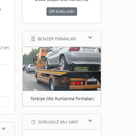
n
QR Kodu indir
BENZER FIRMALAR
iz en
Türkiye Oto Kurtarma Firmaları
SORUNUZ MU VAR?