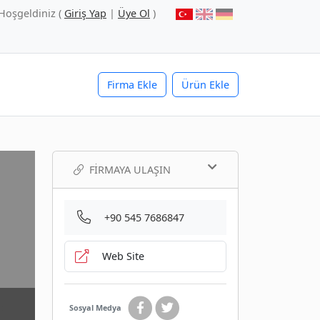
Hoşgeldiniz (
Giriş Yap
|
Üye Ol
)
Firma Ekle
Ürün Ekle
FIRMAYA ULAŞIN
+90 545 7686847
Web Site
Sosyal Medya