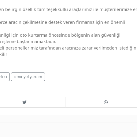
n belirgin özellik tam teşekküllü araçlarımız ile müşterilerimize e
rce aracın çekilmesine destek veren firmamız için en önemli
enliği için oto kurtarma öncesinde bölgenin alan güvenliği
n işleme başlanmamaktadır.
li personellerimiz tarafından aracınıza zarar verilmeden istediğin
ilir
ekici
izmir yol yardım