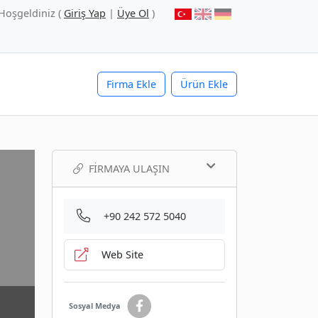
Hoşgeldiniz (
Giriş Yap
|
Üye Ol
)
Firma Ekle
Ürün Ekle
FIRMAYA ULAŞIN
+90 242 572 5040
Web Site
Sosyal Medya