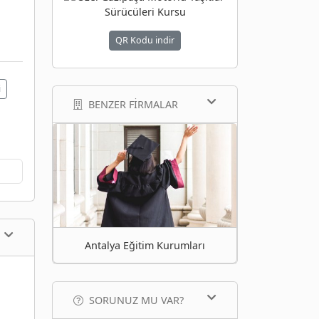
ı
QR Kodu indir
i
BENZER FIRMALAR
Antalya Eğitim Kurumları
SORUNUZ MU VAR?