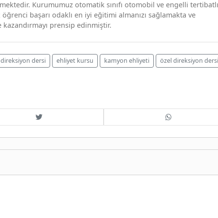
 vermektedir. Kurumumuz otomatik sınıfı otomobil ve engelli tertibatl
 öğrenci başarı odaklı en iyi eğitimi almanızı sağlamakta ve
ğe kazandırmayı prensip edinmiştir.
direksiyon dersi
ehliyet kursu
kamyon ehliyeti
özel direksiyon ders