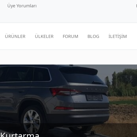
Üye Yorumları
ÜRÜNLER
ÜLKELER
FORUM
BLOG
İLETİŞİM
ç Kurtarma