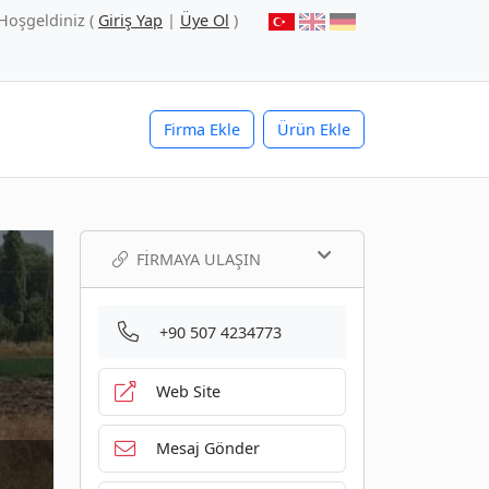
Hoşgeldiniz (
Giriş Yap
|
Üye Ol
)
Firma Ekle
Ürün Ekle
FIRMAYA ULAŞIN
+90 507 4234773
Web Site
Mesaj Gönder