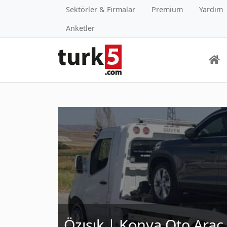
Sektörler & Firmalar
Premium
Yardım
Anketler
Özışık | Konya Oto Ara