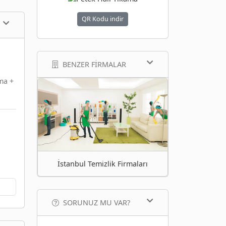
QR Kodu indir
BENZER FIRMALAR
ma +
İstanbul Temizlik Firmaları
SORUNUZ MU VAR?