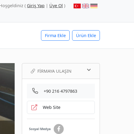
Hoşgeldiniz (
Giriş Yap
|
Üye Ol
)
Firma Ekle
Ürün Ekle
FIRMAYA ULAŞIN
+90 216 4797863
Web Site
Sosyal Medya