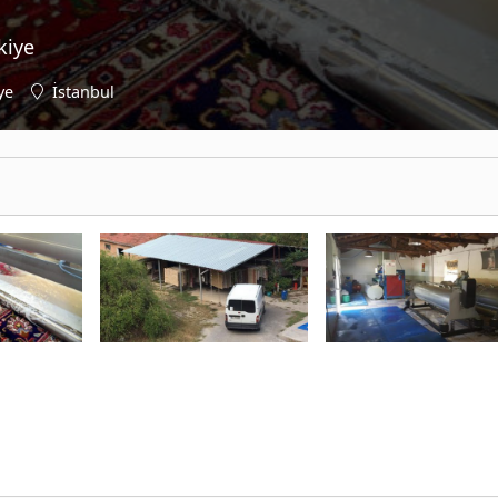
kiye
ye
İstanbul