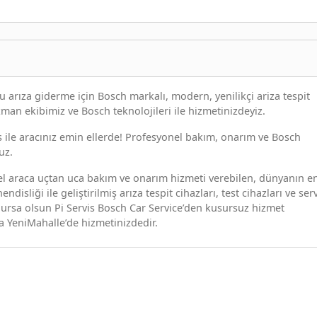
ru arıza giderme için Bosch markalı, modern, yenilikçi ariza tespit
man ekibimiz ve Bosch teknolojileri ile hizmetinizdeyiz.
is ile aracınız emin ellerde! Profesyonel bakım, onarım ve Bosch
uz.
el araca uçtan uca bakım ve onarım hizmeti verebilen, dünyanın e
sliği ile geliştirilmiş arıza tespit cihazları, test cihazları ve ser
lursa olsun Pi Servis Bosch Car Service’den kusursuz hizmet
ra YeniMahalle’de hizmetinizdedir.