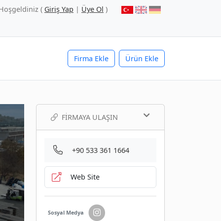
Hoşgeldiniz (
Giriş Yap
|
Üye Ol
)
Firma Ekle
Ürün Ekle
FIRMAYA ULAŞIN
+90 533 361 1664
Web Site
Sosyal Medya