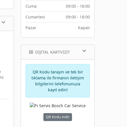
Cuma
09:00 - 18:00
Cumartesi
09:00 - 18:00
Pazar
Kapalı
DIJITAL KARTVIZIT
n
QR Kodu tarayın ve tek bir
vis
tıklama ile firmanın iletişim
bilgilerini telefonunuza
kayıt edin!
QR Kodu indir