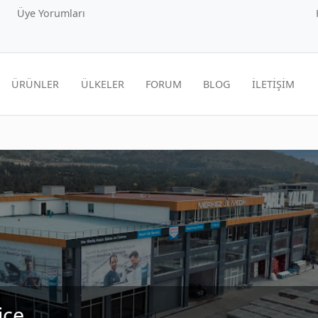
Üye Yorumları
ÜRÜNLER
ÜLKELER
FORUM
BLOG
İLETİŞİM
ice