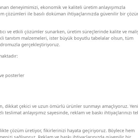
yanan deneyimimizi, ekonomik ve kaliteli üretim anlayışımızla
am çözümleri ile basılı doküman ihtiyaçlarınızda güvenilir bir çöz
ıcı ve etkili çözümler sunarken, üretim süreçlerinde kalite ve mali
ekli tanıtım malzemeleri, ister büyük boyutlu tabelalar olsun, tüm
adromuzla gerçekleştiriyoruz.
maktadır:
 ve posterler
n, dikkat çekici ve uzun ömürlü ürünler sunmayı amaçlıyoruz. Yeni
lı teslimat anlayışımız sayesinde, reklam ve baskı ihtiyaçlarınızı te
likte çözüm üretiyor, fikirlerinizi hayata geçiriyoruz. Böylece hem
izi sağlıyoruz. Reklam ve baskı ihtiyaçlarınızda güvenilir bir