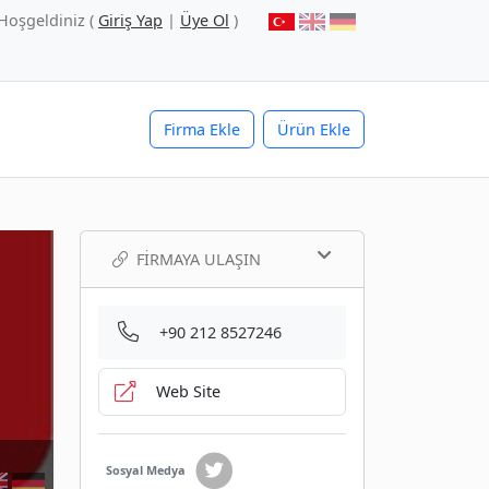
Hoşgeldiniz (
Giriş Yap
|
Üye Ol
)
Firma Ekle
Ürün Ekle
FIRMAYA ULAŞIN
+90 212 8527246
Web Site
Sosyal Medya