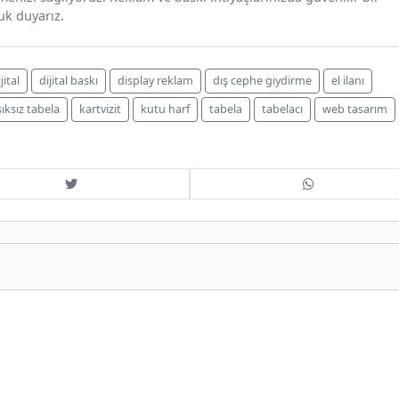
uk duyarız.
jital
dijital baskı
display reklam
dış cephe giydirme
el ilanı
şıksız tabela
kartvizit
kutu harf
tabela
tabelacı
web tasarım