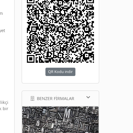
üm
yet
QR Kodu indir
BENZER FIRMALAR
likçi
k bir