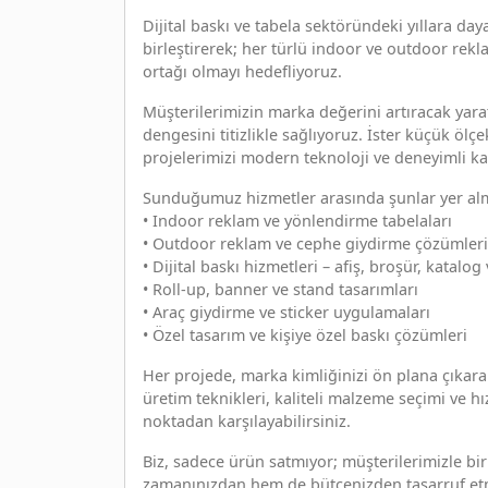
Dijital baskı ve tabela sektöründeki yıllara da
birleştirerek; her türlü indoor ve outdoor rekl
ortağı olmayı hedefliyoruz.
Müşterilerimizin marka değerini artıracak yarat
dengesini titizlikle sağlıyoruz. İster küçük ölç
projelerimizi modern teknoloji ve deneyimli k
Sunduğumuz hizmetler arasında şunlar yer al
• Indoor reklam ve yönlendirme tabelaları
• Outdoor reklam ve cephe giydirme çözümleri
• Dijital baskı hizmetleri – afiş, broşür, katalog
• Roll-up, banner ve stand tasarımları
• Araç giydirme ve sticker uygulamaları
• Özel tasarım ve kişiye özel baskı çözümleri
Her projede, marka kimliğinizi ön plana çıkara
üretim teknikleri, kaliteli malzeme seçimi ve hız
noktadan karşılayabilirsiniz.
Biz, sadece ürün satmıyor; müşterilerimizle bir
zamanınızdan hem de bütçenizden tasarruf etmen