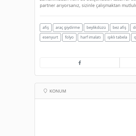
partner arıyorsanız, sizinle çalışmaktan mutlul
afiş
araç giydirme
beylikdüzü
bez afiş
di
esenyurt
folyo
harf imalatı
ışıklı tabela
ı
KONUM