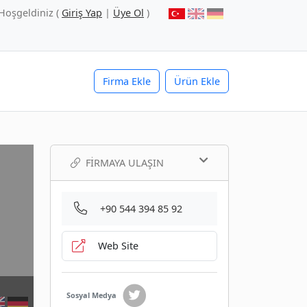
Hoşgeldiniz (
Giriş Yap
|
Üye Ol
)
Firma Ekle
Ürün Ekle
FIRMAYA ULAŞIN
+90 544 394 85 92
Web Site
Sosyal Medya