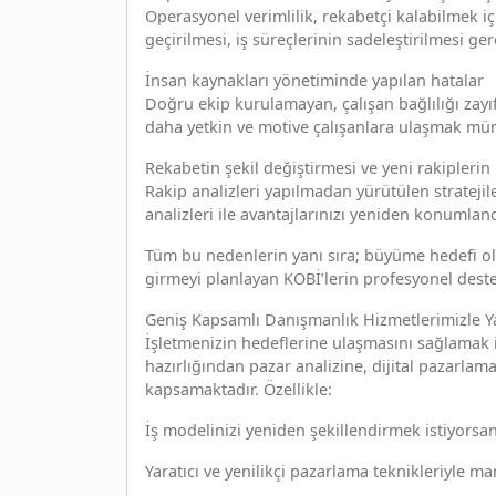
Operasyonel verimlilik, rekabetçi kalabilmek i
geçirilmesi, iş süreçlerinin sadeleştirilmesi ger
İnsan kaynakları yönetiminde yapılan hatalar
Doğru ekip kurulamayan, çalışan bağlılığı zayıf 
daha yetkin ve motive çalışanlara ulaşmak m
Rekabetin şekil değiştirmesi ve yeni rakiplerin
Rakip analizleri yapılmadan yürütülen stratejil
analizleri ile avantajlarınızı yeniden konumlandı
Tüm bu nedenlerin yanı sıra; büyüme hedefi ol
girmeyi planlayan KOBİ’lerin profesyonel destek 
Geniş Kapsamlı Danışmanlık Hizmetlerimizle Y
İşletmenizin hedeflerine ulaşmasını sağlamak i
hazırlığından pazar analizine, dijital pazarlam
kapsamaktadır. Özellikle:
İş modelinizi yeniden şekillendirmek istiyorsan
Yaratıcı ve yenilikçi pazarlama teknikleriyle m