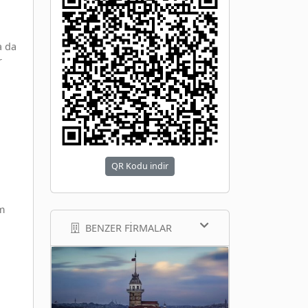
a da
r
QR Kodu indir
m
BENZER FIRMALAR