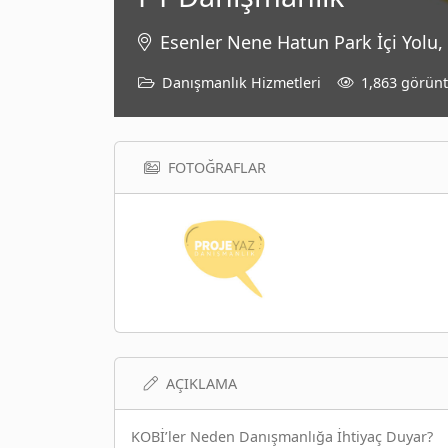
Esenler Nene Hatun Park İçi Yolu, 
Danışmanlık Hizmetleri
1,863 görün
FOTOĞRAFLAR
AÇIKLAMA
KOBİ’ler Neden Danışmanlığa İhtiyaç Duyar?