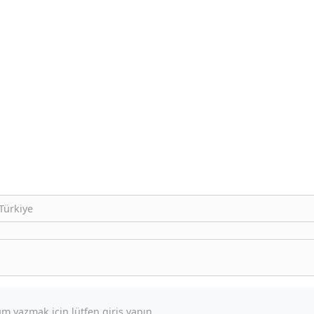
Türkiye
m yazmak için lütfen giriş yapın.