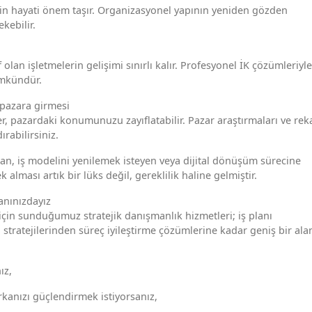
çin hayati önem taşır. Organizasyonel yapının yeniden gözden
ekebilir.
olan işletmelerin gelişimi sınırlı kalır. Profesyonel İK çözümleriyle
ümkündür.
 pazara girmesi
er, pazardaki konumunuzu zayıflatabilir. Pazar araştırmaları ve rek
rabilirsiniz.
an, iş modelini yenilemek isteyen veya dijital dönüşüm sürecine
alması artık bir lüks değil, gereklilik haline gelmiştir.
anınızdayız
çin sunduğumuz stratejik danışmanlık hizmetleri; iş planı
a stratejilerinden süreç iyileştirme çözümlerine kadar geniş bir ala
ız,
arkanızı güçlendirmek istiyorsanız,