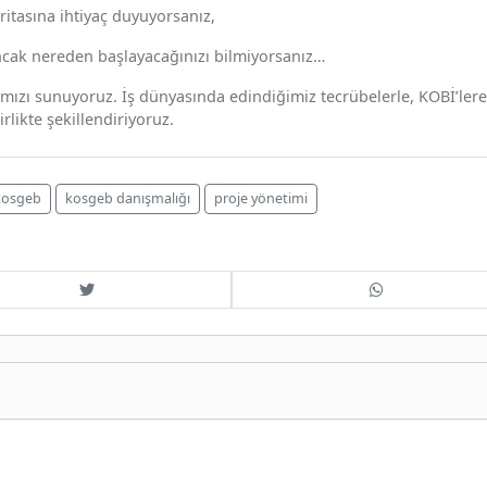
itasına ihtiyaç duyuyorsanız,
cak nereden başlayacağınızı bilmiyorsanız…
mızı sunuyoruz. İş dünyasında edindiğimiz tecrübelerle, KOBİ’lere
rlikte şekillendiriyoruz.
kosgeb
kosgeb danışmalığı
proje yönetimi