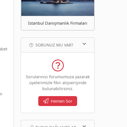
İstanbul Danışmanlık Firmaları
SORUNUZ MU VAR?
abet
Sorularınızı forumumuza yazarak
üyelerimizle fikir alışverişinde
bulunabilirsiniz.
nı
Hemen Sor