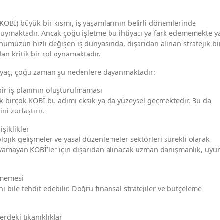
 (KOBİ) büyük bir kısmı, iş yaşamlarının belirli dönemlerinde
duymaktadır. Ancak çoğu işletme bu ihtiyacı ya fark edememekte y
nümüzün hızlı değişen iş dünyasında, dışarıdan alınan stratejik bi
dan kritik bir rol oynamaktadır.
iyaç, çoğu zaman şu nedenlere dayanmaktadır:
bir iş planının oluşturulmaması
Ancak birçok KOBİ bu adımı eksik ya da yüzeysel geçmektedir. Bu da
i zorlaştırır.
şiklikler
olojik gelişmeler ve yasal düzenlemeler sektörleri sürekli olarak
yamayan KOBİ’ler için dışarıdan alınacak uzman danışmanlık, uyu
lememesi
i bile tehdit edebilir. Doğru finansal stratejiler ve bütçeleme
erdeki tıkanıklıklar