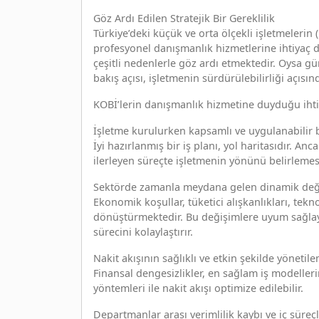
Göz Ardı Edilen Stratejik Bir Gereklilik
Türkiye’deki küçük ve orta ölçekli işletmelerin
profesyonel danışmanlık hizmetlerine ihtiyaç 
çeşitli nedenlerle göz ardı etmektedir. Oysa gü
bakış açısı, işletmenin sürdürülebilirliği açısın
KOBİ’lerin danışmanlık hizmetine duyduğu iht
İşletme kurulurken kapsamlı ve uygulanabilir 
İyi hazırlanmış bir iş planı, yol haritasıdır. 
ilerleyen süreçte işletmenin yönünü belirlemesin
Sektörde zamanla meydana gelen dinamik deği
Ekonomik koşullar, tüketici alışkanlıkları, tekn
dönüştürmektedir. Bu değişimlere uyum sağla
sürecini kolaylaştırır.
Nakit akışının sağlıklı ve etkin şekilde yöneti
Finansal dengesizlikler, en sağlam iş modellerin
yöntemleri ile nakit akışı optimize edilebilir.
Departmanlar arası verimlilik kaybı ve iç süreçl