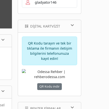
gladyator146
DIJITAL KARTVIZIT
QR Kodu tarayın ve tek bir
tıklama ile firmanın iletişim
bilgilerini telefonunuza
kayıt edin!
QR Kodu indir
sel
BENZER FIRMALAR