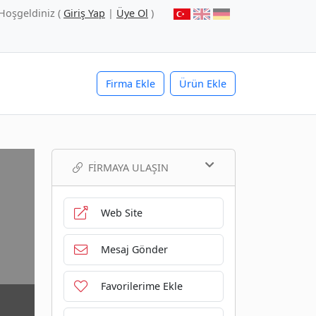
Hoşgeldiniz (
Giriş Yap
|
Üye Ol
)
Firma Ekle
Ürün Ekle
FIRMAYA ULAŞIN
Web Site
Mesaj Gönder
Favorilerime Ekle