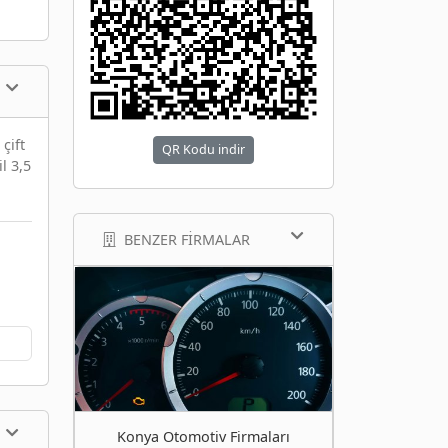
çift
QR Kodu indir
l 3,5
BENZER FIRMALAR
Konya Otomotiv Firmaları