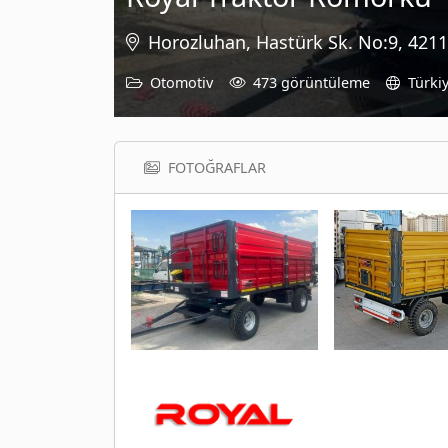
Horozluhan, Hastürk Sk. No:9, 4211
Otomotiv
473 görüntüleme
Türki
FOTOĞRAFLAR