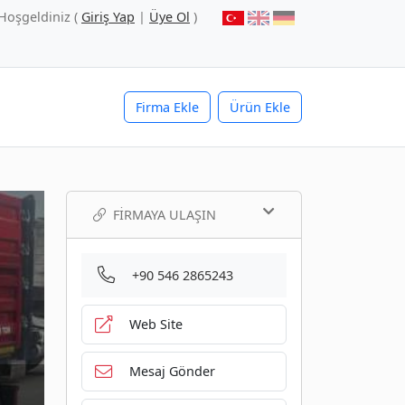
Hoşgeldiniz (
Giriş Yap
|
Üye Ol
)
Firma Ekle
Ürün Ekle
FIRMAYA ULAŞIN
+90 546 2865243
Web Site
Mesaj Gönder