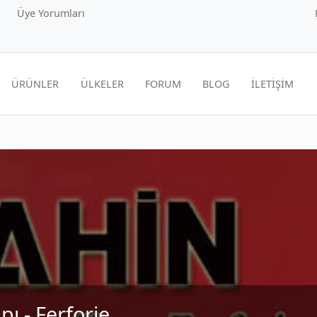
Üye Yorumları
ÜRÜNLER
ÜLKELER
FORUM
BLOG
İLETİŞİM
ı - Ferforje