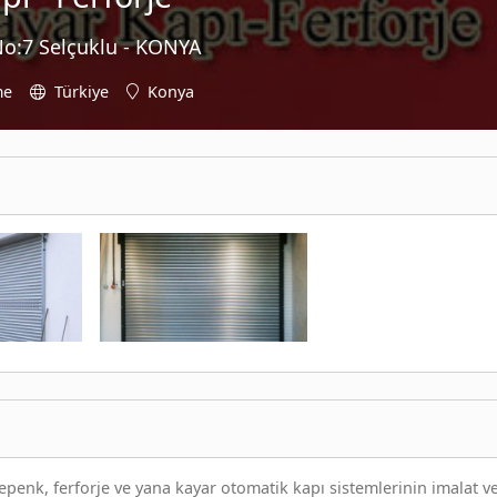
No:7 Selçuklu - KONYA
me
Türkiye
Konya
enk, ferforje ve yana kayar otomatik kapı sistemlerinin imalat v