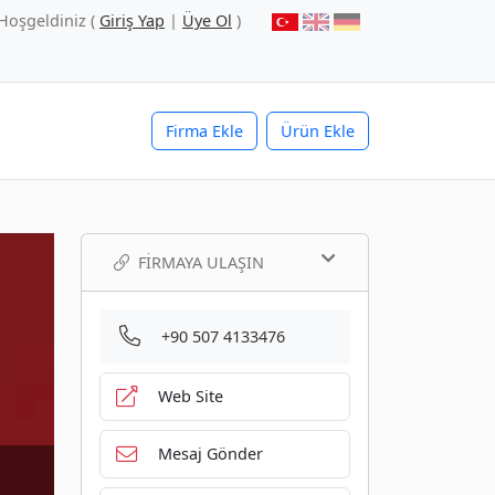
Hoşgeldiniz (
Giriş Yap
|
Üye Ol
)
Firma Ekle
Ürün Ekle
FIRMAYA ULAŞIN
+90 507 4133476
Web Site
Mesaj Gönder