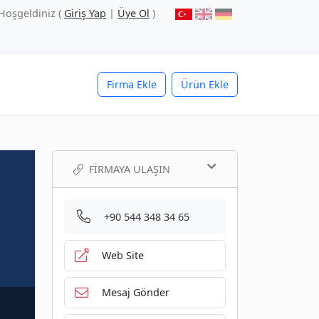
Hoşgeldiniz (
Giriş Yap
|
Üye Ol
)
Firma Ekle
Ürün Ekle
FIRMAYA ULAŞIN
+90 544 348 34 65
Web Site
Mesaj Gönder