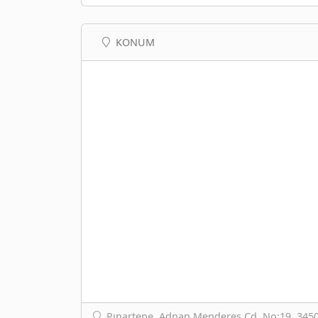
KONUM
Pınartepe, Adnan Menderes Cd. No:19, 345