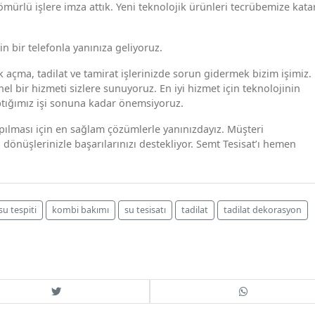
 ömürlü işlere imza attık. Yeni teknolojik ürünleri tecrübemize kata
n bir telefonla yanınıza geliyoruz.
ık açma, tadilat ve tamirat işlerinizde sorun gidermek bizim işimiz.
l bir hizmeti sizlere sunuyoruz. En iyi hizmet için teknolojinin
ptığımız işi sonuna kadar önemsiyoruz.
ılması için en sağlam çözümlerle yanınızdayız. Müşteri
 dönüşlerinizle başarılarınızı destekliyor. Semt Tesisat’ı hemen
su tespiti
kombi bakımı
su tesisatı
tadilat
tadilat dekorasyon