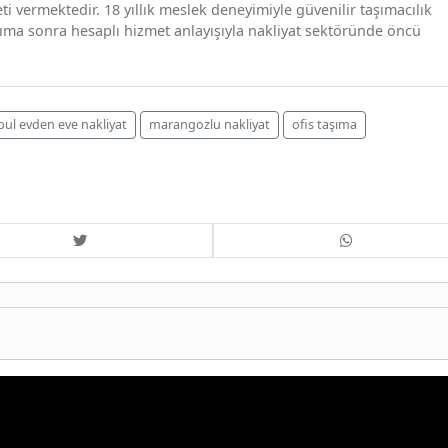
i vermektedir. 18 yıllık meslek deneyimiyle güvenilir taşımacılık
taşıma sonra hesaplı hizmet anlayışıyla nakliyat sektöründe öncü
bul evden eve nakliyat
marangozlu nakliyat
ofis taşıma