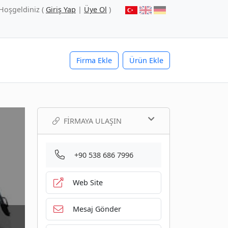
Hoşgeldiniz (
Giriş Yap
|
Üye Ol
)
Firma Ekle
Ürün Ekle
FIRMAYA ULAŞIN
+90 538 686 7996
Web Site
Mesaj Gönder