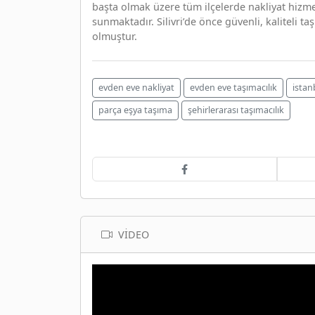
başta olmak üzere tüm ilçelerde nakliyat hizmet
sunmaktadır. Silivri’de önce güvenli, kaliteli 
olmuştur.
evden eve nakliyat
evden eve taşımacılık
istan
parça eşya taşıma
şehirlerarası taşımacılık
VIDEO