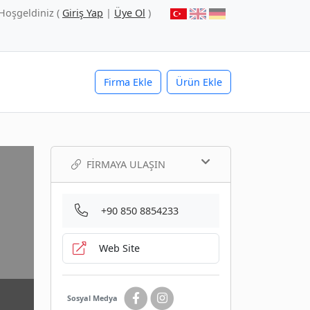
Hoşgeldiniz (
Giriş Yap
|
Üye Ol
)
Firma Ekle
Ürün Ekle
FIRMAYA ULAŞIN
+90 850 8854233
Web Site
Sosyal Medya