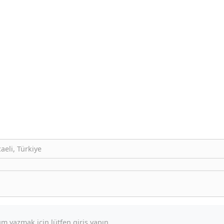
eli, Türkiye
m yazmak için lütfen giriş yapın.