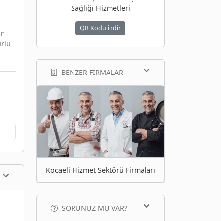
QR Kodu indir
ar
ürlü
BENZER FIRMALAR
Kocaeli Hizmet Sektörü Firmaları
SORUNUZ MU VAR?