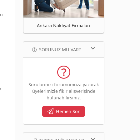
Bu
Ankara Nakliyat Firmaları
SORUNUZ MU VAR?
Sorularınızı forumumuza yazarak
n
üyelerimizle fikir alışverişinde
bulunabilirsiniz.
Hemen Sor