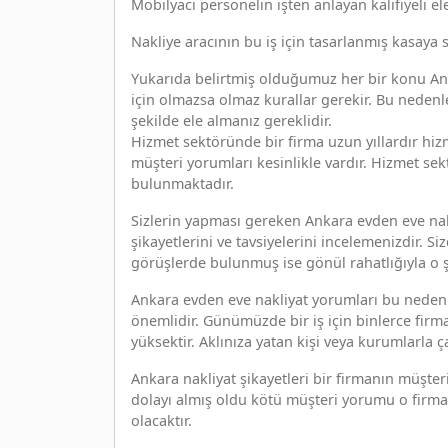
Mobilyacı personelin işten anlayan kalifiyeli e
Nakliye aracının bu iş için tasarlanmış kasaya
Yukarıda belirtmiş olduğumuz her bir konu Anka
için olmazsa olmaz kurallar gerekir. Bu nedenle
şekilde ele almanız gereklidir.
Hizmet sektöründe bir firma uzun yıllardır hiz
müşteri yorumları kesinlikle vardır. Hizmet sekt
bulunmaktadır.
Sizlerin yapması gereken Ankara evden eve nakl
şikayetlerini ve tavsiyelerini incelemenizdir. 
görüşlerde bulunmuş ise gönül rahatlığıyla o şir
Ankara evden eve nakliyat yorumları bu nedenle
önemlidir. Günümüzde bir iş için binlerce fir
yüksektir. Aklınıza yatan kişi veya kurumlarla ç
Ankara nakliyat şikayetleri bir firmanın müşte
dolayı almış oldu kötü müşteri yorumu o firma
olacaktır.