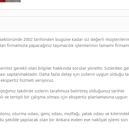
t sektöründe 2002 tarihinden bugüne kadar siz değerli müşterileri
an firmamızla yapacağınız taşımacılık işlemlerinin tamamı firmam
erimiz gerekli olan bilgiler hakkında sorular yöneltir. Sizlerden ge
sı saptanmaktadır. Daha fazla detay için sizlerin uygun olduğu ta
z ekspertiz hizmeti veriyoruz.
aştığımız takdirde sizlerin tarafımıza belirtmiş olduğunuz tarihte
i ve tertipli bir çalışma olması için ekspertiz planlamasına uygun
lonu, oturma odası, genç odası, mutfağı, yatak odası ve kilerinde
 Bu şekilde yapılacak olan bir Ankara evden eve nakliyat işlemi son