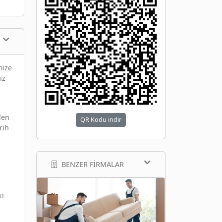
mize
ız
len
QR Kodu indir
rih
BENZER FIRMALAR
ki