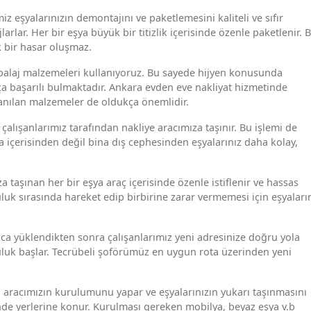
 eşyalarınızın demontajını ve paketlemesini kaliteli ve sıfır
lar. Her bir eşya büyük bir titizlik içerisinde özenle paketlenir. 
k bir hasar oluşmaz.
balaj malzemeleri kullanıyoruz. Bu sayede hijyen konusunda
a başarılı bulmaktadır. Ankara evden eve nakliyat hizmetinde
anılan malzemeler de oldukça önemlidir.
alışanlarımız tarafından nakliye aracımıza taşınır. Bu işlemi de
a içerisinden değil bina dış cephesinden eşyalarınız daha kolay,
 taşınan her bir eşya araç içerisinde özenle istiflenir ve hassas
culuk sırasında hareket edip birbirine zarar vermemesi için eşyaları
ca yüklendikten sonra çalışanlarımız yeni adresinize doğru yola
lculuk başlar. Tecrübeli şoförümüz en uygun rota üzerinden yeni
a aracımızın kurulumunu yapar ve eşyalarınızın yukarı taşınmasını
sinde yerlerine konur. Kurulması gereken mobilya, beyaz eşya v.b