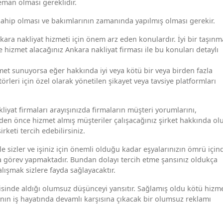
leman olması gereklidir.
 sahip olması ve bakımlarının zamanında yapılmış olması gerekir.
ra nakliyat hizmeti için önem arz eden konulardır. İyi bir taşınm
 hizmet alacağınız Ankara nakliyat firması ile bu konuları detaylı
met sunuyorsa eğer hakkında iyi veya kötü bir veya birden fazla
örleri için özel olarak yönetilen şikayet veya tavsiye platformları
iyat firmaları arayışınızda firmaların müşteri yorumlarını,
Sizden önce hizmet almış müşteriler çalışacağınız şirket hakkında o
keti tercih edebilirsiniz.
 sizler ve işiniz için önemli olduğu kadar eşyalarınızın ömrü için
ma görev yapmaktadır. Bundan dolayı tercih etme şansınız oldukça
alışmak sizlere fayda sağlayacaktır.
risinde aldığı olumsuz düşünceyi yansıtır. Sağlamış oldu kötü hizm
nın iş hayatında devamlı karşısına çıkacak bir olumsuz reklamı