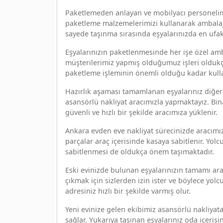
Paketlemeden anlayan ve mobilyacı personelimiz
paketleme malzemelerimizi kullanarak ambalajlar
sayede taşınma sırasında eşyalarınızda en ufa
Eşyalarınızın paketlenmesinde her işe özel am
müşterilerimiz yapmış olduğumuz işleri oldukç
paketleme işleminin önemli olduğu kadar kull
Hazırlık aşaması tamamlanan eşyalarınız diğer ç
asansörlü nakliyat aracımızla yapmaktayız. Bin
güvenli ve hızlı bir şekilde aracımıza yüklenir.
Ankara evden eve nakliyat sürecinizde aracımıza
parçalar araç içerisinde kasaya sabitlenir. Yol
sabitlenmesi de oldukça önem taşımaktadır.
Eski evinizde bulunan eşyalarınızın tamamı ara
çıkmak için sizlerden izin ister ve böylece yo
adresiniz hızlı bir şekilde varmış olur.
Yeni evinize gelen ekibimiz asansörlü nakliyat
sağlar. Yukarıya taşınan eşyalarınız oda içeri