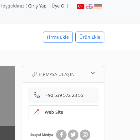
Hoşgeldiniz (
Giriş Yap
|
Üye Ol
)
Firma Ekle
Ürün Ekle
FIRMAYA ULAŞIN
+90 539 572 23 55
Web Site
Sosyal Medya