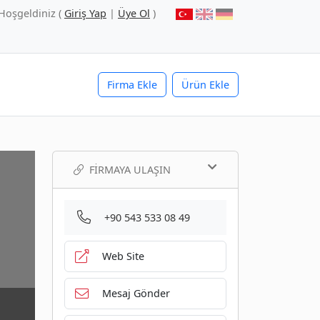
Hoşgeldiniz (
Giriş Yap
|
Üye Ol
)
Firma Ekle
Ürün Ekle
FIRMAYA ULAŞIN
+90 543 533 08 49
Web Site
Mesaj Gönder