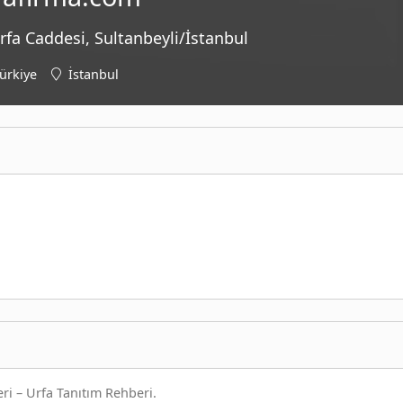
fa Caddesi, Sultanbeyli/İstanbul
ürkiye
İstanbul
ri – Urfa Tanıtım Rehberi.