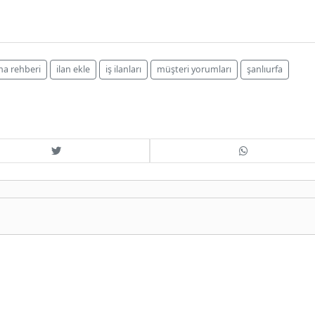
ma rehberi
ilan ekle
iş ilanları
müşteri yorumları
şanlıurfa