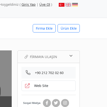
Hoşgeldiniz (
Giriş Yap
|
Üye Ol
)
Firma Ekle
Ürün Ekle
FIRMAYA ULAŞIN
+90 212 702 02 60
Web Site
Sosyal Medya