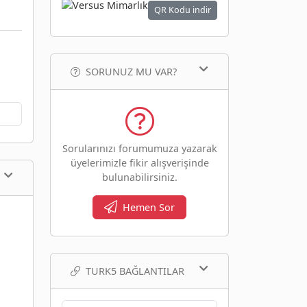
QR Kodu indir
SORUNUZ MU VAR?
Sorularınızı forumumuza yazarak
üyelerimizle fikir alışverişinde
bulunabilirsiniz.
Hemen Sor
TURK5 BAĞLANTILAR