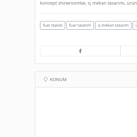
konsept showroomlar, iç mekan tasarımı, ürün
fuar standı
fuar tasarım
iç mekan tasarım
KONUM