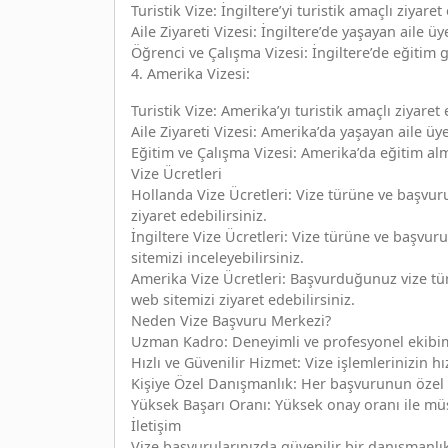
Turistik Vize: İngiltere’yi turistik amaçlı ziyare
Aile Ziyareti Vizesi: İngiltere’de yaşayan aile 
Öğrenci ve Çalışma Vizesi: İngiltere’de eğitim 
4. Amerika Vizesi:
Turistik Vize: Amerika’yı turistik amaçlı ziyaret
Aile Ziyareti Vizesi: Amerika’da yaşayan aile üy
Eğitim ve Çalışma Vizesi: Amerika’da eğitim alm
Vize Ücretleri
Hollanda Vize Ücretleri: Vize türüne ve başvuru 
ziyaret edebilirsiniz.
İngiltere Vize Ücretleri: Vize türüne ve başvuru
sitemizi inceleyebilirsiniz.
Amerika Vize Ücretleri: Başvurduğunuz vize türü
web sitemizi ziyaret edebilirsiniz.
Neden Vize Başvuru Merkezi?
Uzman Kadro: Deneyimli ve profesyonel ekibimiz
Hızlı ve Güvenilir Hizmet: Vize işlemlerinizin h
Kişiye Özel Danışmanlık: Her başvurunun özel 
Yüksek Başarı Oranı: Yüksek onay oranı ile müşt
İletişim
Vize başvurularınızda güvenilir bir danışmanlı