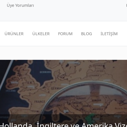
Üye Yorumları
ÜRÜNLER
ÜLKELER
FORUM
BLOG
İLETİŞİM
ollanda, İngiltere ve Amerika Viz