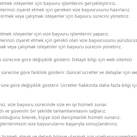
t etmek isteyenler için başvuru işlemlerini gerçekleştiririz.
üyelerinizi ziyaret etmek için gereken vize başvurusunu hazırlarız.
görmek veya çalışmak isteyenler için başvuru sürecini yönetiriz.
 etmek isteyenler için vize başvuru işlemlerini yaparız.
elerinizi ziyaret etmek için gerekli olan vize başvurusunu yürütürüz
ak veya çalışmak isteyenler için başvuru sürecini yönetiriz.
sürecine göre değişiklik gösterir. Detaylı bilgi için web sitemizi
 sürecine göre farklılık gösterir. Güncel ücretler ve detaylar için w
ne göre değişiklik gösterir. Ücretler hakkında daha fazla bilgi iç
, vize başvuru sürecinde size en iyi hizmeti sunar.
ızlı ve güvenilir bir şekilde tamamlanmasını sağlarız.
olduğunu bilerek, kişiye özel danışmanlık hizmeti sunarız.
erilerimizin vize başvurularını başarıyla sonuçlandırırız.
k hizmeti almak ve detaylı bilgiye ulaşmak için vizebasvurumerkez