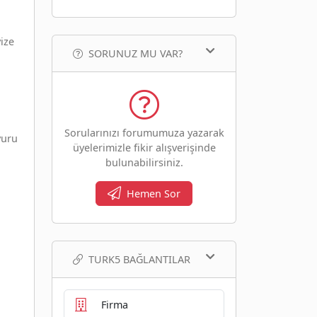
ize
SORUNUZ MU VAR?
Sorularınızı forumumuza yazarak
vuru
üyelerimizle fikir alışverişinde
bulunabilirsiniz.
ı
Hemen Sor
TURK5 BAĞLANTILAR
Firma