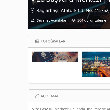
Bağlarbaşı, Atatürk Cd. No: 415/62
Seyahat Acentaları
304 görüntüleme
FOTOĞRAFLAR
AÇIKLAMA
Vize Başvuru Merkezi: Hollanda, İngiltere ve 