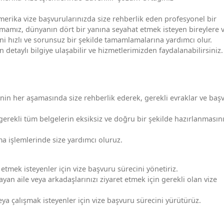
merika vize başvurularınızda size rehberlik eden profesyonel bir
irmamız, dünyanın dört bir yanına seyahat etmek isteyen bireylere v
i hızlı ve sorunsuz bir şekilde tamamlamalarına yardımcı olur.
etaylı bilgiye ulaşabilir ve hizmetlerimizden faydalanabilirsiniz.
nin her aşamasında size rehberlik ederek, gerekli evraklar ve baş
gerekli tüm belgelerin eksiksiz ve doğru bir şekilde hazırlanmasın
 işlemlerinde size yardımcı oluruz.
t etmek isteyenler için vize başvuru sürecini yönetiriz.
ayan aile veya arkadaşlarınızı ziyaret etmek için gerekli olan vize
eya çalışmak isteyenler için vize başvuru sürecini yürütürüz.