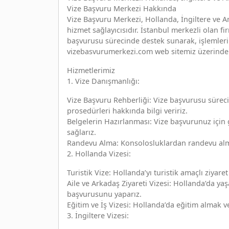
Vize Başvuru Merkezi Hakkında
Vize Başvuru Merkezi, Hollanda, İngiltere ve A
hizmet sağlayıcısıdır. İstanbul merkezli olan f
başvurusu sürecinde destek sunarak, işlemlerin
vizebasvurumerkezi.com web sitemiz üzerinden d
Hizmetlerimiz
1. Vize Danışmanlığı:
Vize Başvuru Rehberliği: Vize başvurusu süreci
prosedürleri hakkında bilgi veririz.
Belgelerin Hazırlanması: Vize başvurunuz için 
sağlarız.
Randevu Alma: Konsolosluklardan randevu alma
2. Hollanda Vizesi:
Turistik Vize: Hollanda’yı turistik amaçlı ziyare
Aile ve Arkadaş Ziyareti Vizesi: Hollanda’da yaş
başvurusunu yaparız.
Eğitim ve İş Vizesi: Hollanda’da eğitim almak v
3. İngiltere Vizesi: