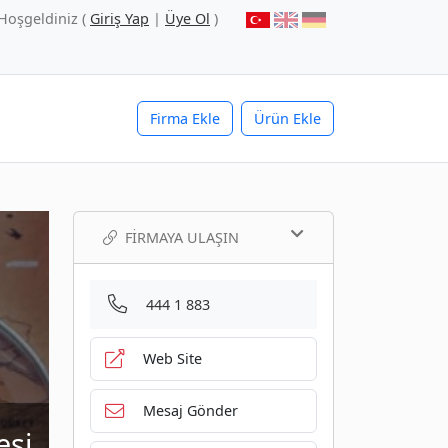
Hoşgeldiniz (
Giriş Yap
|
Üye Ol
)
Firma Ekle
Ürün Ekle
FIRMAYA ULAŞIN
444 1 883
Web Site
Mesaj Gönder
esi