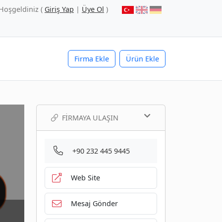
Hoşgeldiniz (
Giriş Yap
|
Üye Ol
)
Firma Ekle
Ürün Ekle
FIRMAYA ULAŞIN
+90 232 445 9445
Web Site
Mesaj Gönder