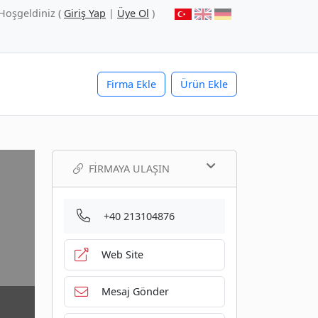
Hoşgeldiniz (
Giriş Yap
|
Üye Ol
)
Firma Ekle
Ürün Ekle
FIRMAYA ULAŞIN
+40 213104876
Web Site
Mesaj Gönder