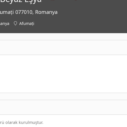
 Afumați 077010, Romanya
anya
Afumați
törü olarak kurulmuştur.