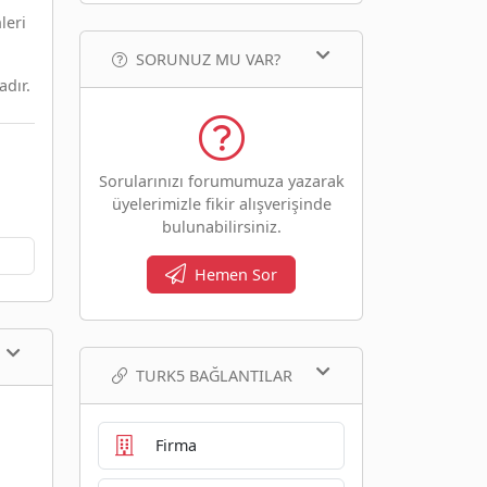
leri
SORUNUZ MU VAR?
adır.
Sorularınızı forumumuza yazarak
üyelerimizle fikir alışverişinde
bulunabilirsiniz.
Hemen Sor
TURK5 BAĞLANTILAR
Firma