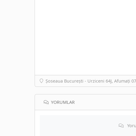
Șoseaua București - Urziceni 64J, Afumați 
YORUMLAR
Yoru