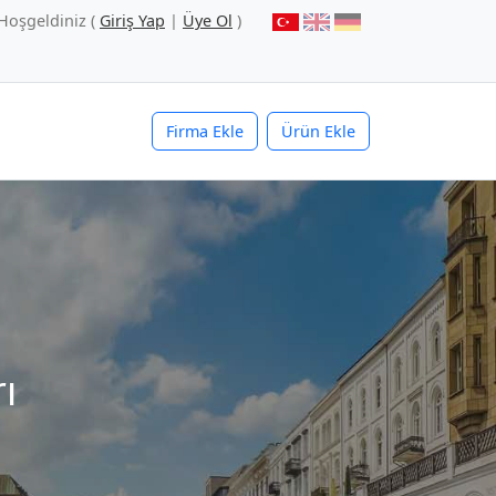
Hoşgeldiniz (
Giriş Yap
|
Üye Ol
)
Firma Ekle
Ürün Ekle
ı