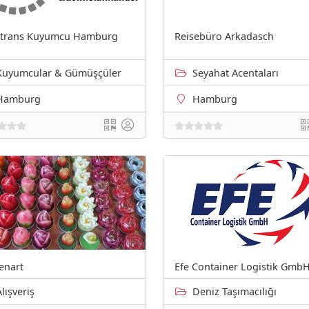
dtrans Kuyumcu Hamburg
Reisebüro Arkadasch
Kuyumcular & Gümüşçüler
Seyahat Acentaları
Hamburg
Hamburg
enart
Efe Container Logistik Gmb
Alışveriş
Deniz Taşımacılığı