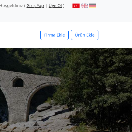
Hoşgeldiniz (
Giriş Yap
|
Üye Ol
)
Firma Ekle
Ürün Ekle