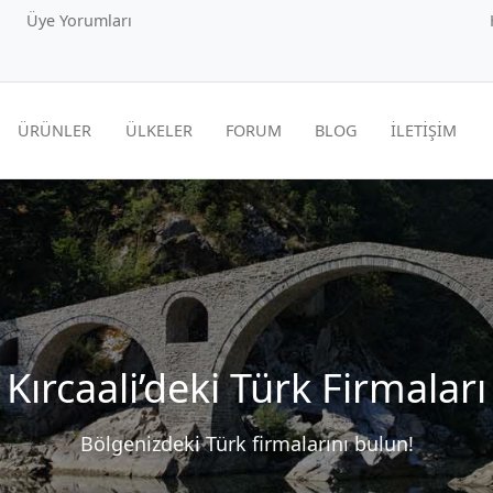
Üye Yorumları
ÜRÜNLER
ÜLKELER
FORUM
BLOG
İLETİŞİM
Kırcaali’deki Türk Firmaları
Bölgenizdeki Türk firmalarını bulun!