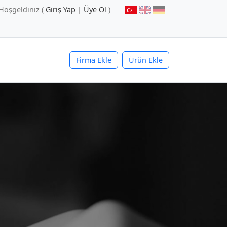
Hoşgeldiniz (
Giriş Yap
|
Üye Ol
)
Firma Ekle
Ürün Ekle