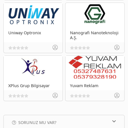
Uniway Optronix
Nanografi Nanoteknoloji
A.Ş.
XPlus Grup Bilgisayar
Yuvam Reklam
SORUNUZ MU VAR?