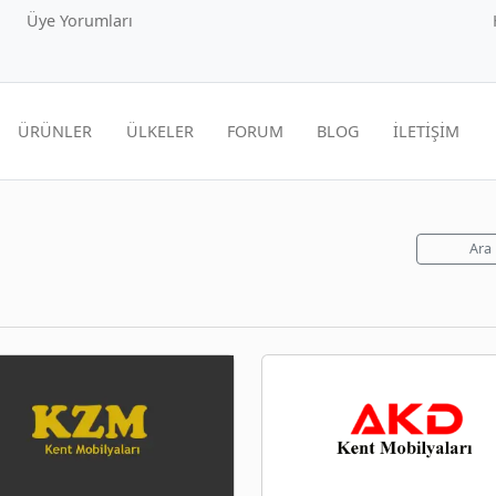
Üye Yorumları
ÜRÜNLER
ÜLKELER
FORUM
BLOG
İLETİŞİM
Ara