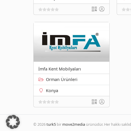
İmfa Kent Mobilyaları
Orman Ürünleri
Konya
© 2026
turk5
bir
move2media
ürünüdür. Her hakkı saklıdı