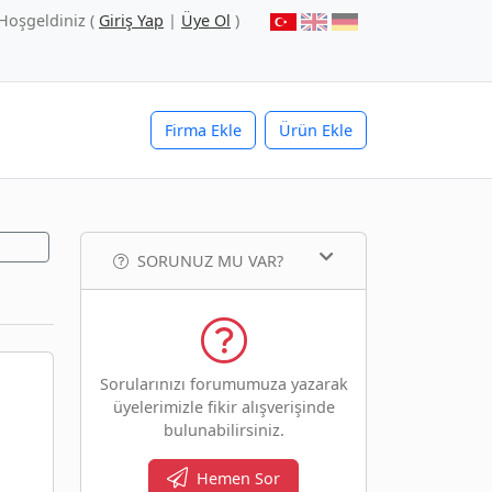
Hoşgeldiniz (
Giriş Yap
|
Üye Ol
)
Firma Ekle
Ürün Ekle
SORUNUZ MU VAR?
Sorularınızı forumumuza yazarak
üyelerimizle fikir alışverişinde
bulunabilirsiniz.
Hemen Sor