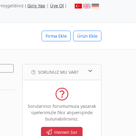
Hoşgeldiniz (
Giriş Yap
|
Üye Ol
)
Firma Ekle
Ürün Ekle
SORUNUZ MU VAR?
Sorularınızı forumumuza yazarak
üyelerimizle fikir alışverişinde
bulunabilirsiniz.
Hemen Sor