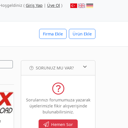
Hoşgeldiniz (
Giriş Yap
|
Üye Ol
)
Firma Ekle
Ürün Ekle
SORUNUZ MU VAR?
Sorularınızı forumumuza yazarak
üyelerimizle fikir alışverişinde
bulunabilirsiniz.
e
Hemen Sor