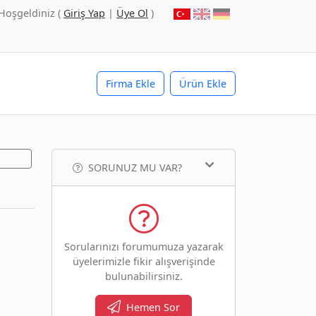
Hoşgeldiniz (
Giriş Yap
|
Üye Ol
)
Firma Ekle
Ürün Ekle
SORUNUZ MU VAR?
Sorularınızı forumumuza yazarak
üyelerimizle fikir alışverişinde
bulunabilirsiniz.
Hemen Sor