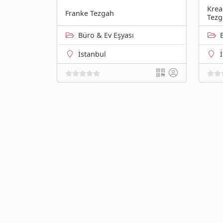
Krea
Franke Tezgah
Tezg
Büro & Ev Eşyası
İstanbul