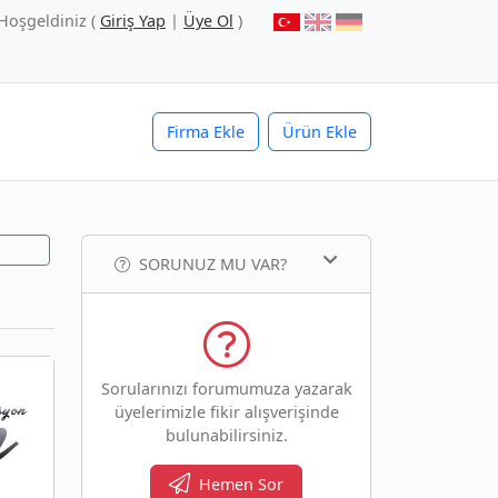
Hoşgeldiniz (
Giriş Yap
|
Üye Ol
)
Firma Ekle
Ürün Ekle
SORUNUZ MU VAR?
Sorularınızı forumumuza yazarak
üyelerimizle fikir alışverişinde
bulunabilirsiniz.
Hemen Sor