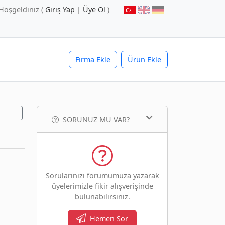
Hoşgeldiniz (
Giriş Yap
|
Üye Ol
)
Firma Ekle
Ürün Ekle
SORUNUZ MU VAR?
Sorularınızı forumumuza yazarak
üyelerimizle fikir alışverişinde
bulunabilirsiniz.
Hemen Sor