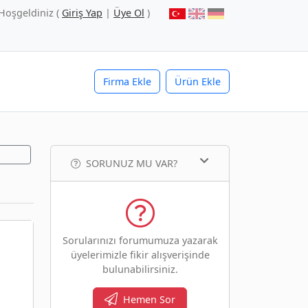
Hoşgeldiniz (
Giriş Yap
|
Üye Ol
)
Firma Ekle
Ürün Ekle
SORUNUZ MU VAR?
Sorularınızı forumumuza yazarak
üyelerimizle fikir alışverişinde
bulunabilirsiniz.
Hemen Sor