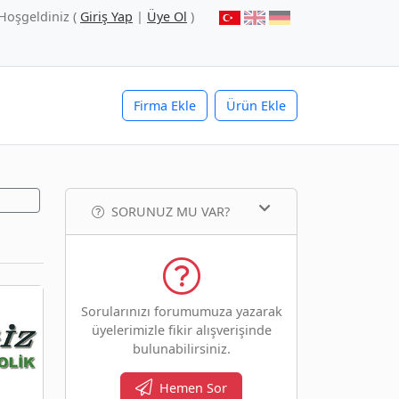
Hoşgeldiniz (
Giriş Yap
|
Üye Ol
)
Firma Ekle
Ürün Ekle
SORUNUZ MU VAR?
Sorularınızı forumumuza yazarak
üyelerimizle fikir alışverişinde
bulunabilirsiniz.
Hemen Sor