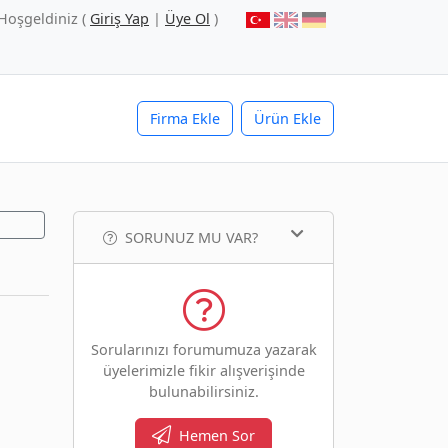
Hoşgeldiniz (
Giriş Yap
|
Üye Ol
)
Firma Ekle
Ürün Ekle
SORUNUZ MU VAR?
Sorularınızı forumumuza yazarak
üyelerimizle fikir alışverişinde
bulunabilirsiniz.
Hemen Sor