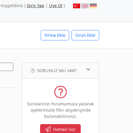
Hoşgeldiniz (
Giriş Yap
|
Üye Ol
)
Firma Ekle
Ürün Ekle
SORUNUZ MU VAR?
Sorularınızı forumumuza yazarak
üyelerimizle fikir alışverişinde
bulunabilirsiniz.
Hemen Sor