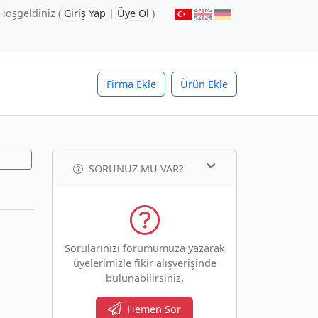
Hoşgeldiniz (
Giriş Yap
|
Üye Ol
)
Firma Ekle
Ürün Ekle
SORUNUZ MU VAR?
Sorularınızı forumumuza yazarak
üyelerimizle fikir alışverişinde
bulunabilirsiniz.
Hemen Sor