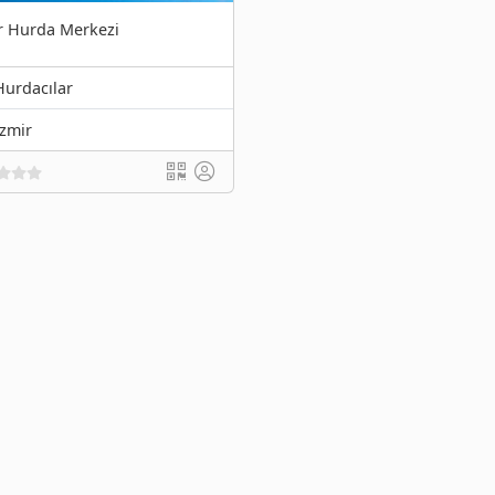
r Hurda Merkezi
Hurdacılar
İzmir