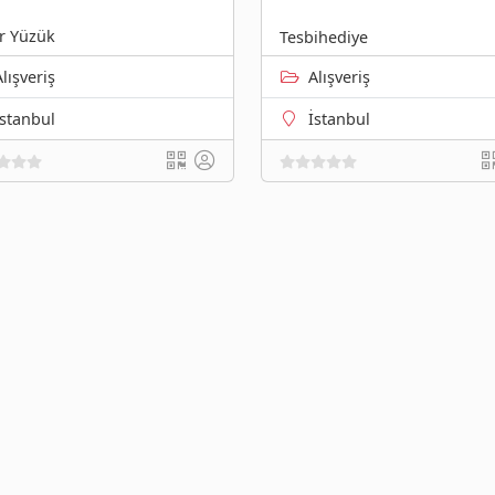
er Yüzük
Tesbihediye
Alışveriş
Alışveriş
İstanbul
İstanbul