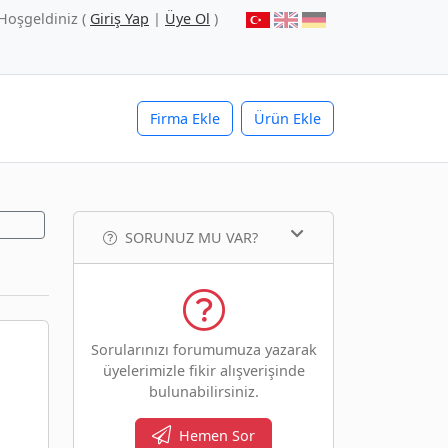
Hoşgeldiniz (
Giriş Yap
|
Üye Ol
)
Firma Ekle
Ürün Ekle
SORUNUZ MU VAR?
Sorularınızı forumumuza yazarak
üyelerimizle fikir alışverişinde
bulunabilirsiniz.
Hemen Sor