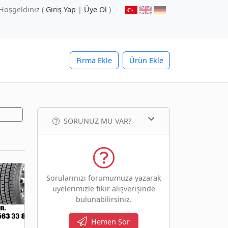
Hoşgeldiniz (
Giriş Yap
|
Üye Ol
)
Firma Ekle
Ürün Ekle
SORUNUZ MU VAR?
Sorularınızı forumumuza yazarak
üyelerimizle fikir alışverişinde
bulunabilirsiniz.
Hemen Sor