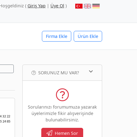
Hoşgeldiniz (
Giriş Yap
|
Üye Ol
)
Firma Ekle
Ürün Ekle
SORUNUZ MU VAR?
Sorularınızı forumumuza yazarak
üyelerimizle fikir alışverişinde
bulunabilirsiniz.
Hemen Sor