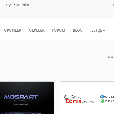
Üye Yorumları
ÜRÜNLER
ÜLKELER
FORUM
BLOG
İLETİŞİM
Ara