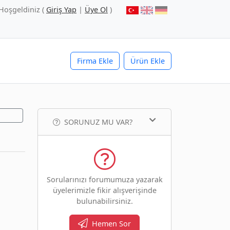
Hoşgeldiniz (
Giriş Yap
|
Üye Ol
)
Firma Ekle
Ürün Ekle
SORUNUZ MU VAR?
Sorularınızı forumumuza yazarak
üyelerimizle fikir alışverişinde
bulunabilirsiniz.
Hemen Sor