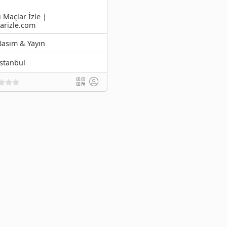
ı Maçlar İzle |
arizle.com
Basım & Yayın
İstanbul